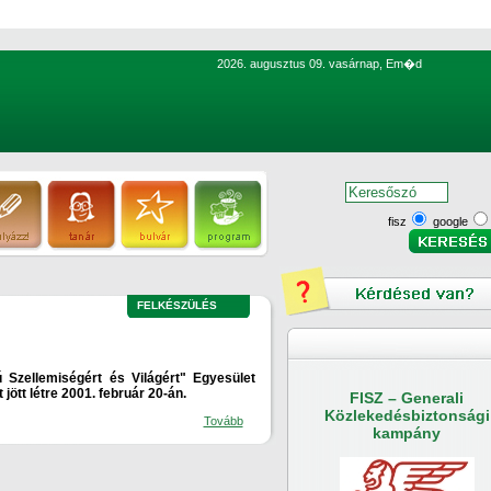
2026. augusztus 09. vasárnap, Em�d
fisz
google
FELKÉSZÜLÉS
 Szellemiségért és Világért" Egyesület
ött létre 2001. február 20-án.
FISZ – Generali
Közlekedésbiztonsági
Tovább
kampány