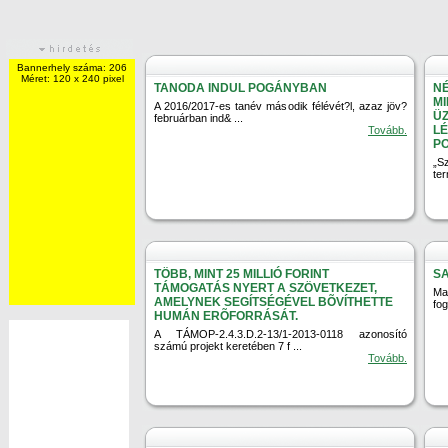
Bannerhely száma: 206
Méret: 120 x 240 pixel
TANODA INDUL POGÁNYBAN
NÉ
MI
A 2016/2017-es tanév második félévét?l, azaz jöv?
ÜZ
februárban ind& ...
LÉ
Tovább.
P
„S
te
TÖBB, MINT 25 MILLIÓ FORINT
S
TÁMOGATÁS NYERT A SZÖVETKEZET,
Ma
AMELYNEK SEGÍTSÉGÉVEL BÕVÍTHETTE
fog
HUMÁN ERÕFORRÁSÁT.
A TÁMOP-2.4.3.D.2-13/1-2013-0118 azonosító
számú projekt keretében 7 f ...
Tovább.