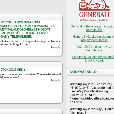
GY CSILLAGOS SZÁLLODAI
NÕSÉGBEN I. OSZTÁLYÚ PANZIÓT ÉS
Generali a Biztonságért Alapítv
LETI TALÁLKOZÓHELYET HOZOTT
bemutatása
TRE PÉCSTÕL 10 KM-RE FEKVÕ
OGÁNY TELEPÜLÉSEN
Generali közlekedésbiztonsá
projekt bemutatása
zokatlan, de vonzó környezetben úgy beolvadni a
rmészetbe, hogy közben ...
FISZ pályázat és a helyszín
Tovább.
bemutatása
Letölthetõ közlekedésbiztonsá
kiadványaink
AJTÓKÖZLEMÉNY
KÖNYVAJÁNLÓ
gas színvonalú humáner?forrásfejlesztéssel
lalkozó társas& ...
Tovább.
Warning
: mysqli::__construct():
(HY000/1045): Access denied fo
user 'n/a'@'localhost' (using
password: YES) in
/home/fisz/htdocs/fisz.hu/inclu
on line
8
Warning
: mysqli::query(): Couldn
fetch mysqli in