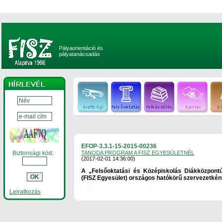
Pályaorientáció és
pályatanácsadás
EFOP-3.3.1-15-2015-00236
Biztonsági kód:
TANODA PROGRAM A FISZ EGYESÜLETNÉL
(2017-02-01 14:36:00)
A „Felsőoktatási és Középiskolás Diákközpontú
(FISZ Egyesület) országos hatókörű szervezetként j
Leiratkozás