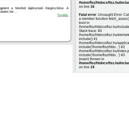
/home/fisz/htdocs/fisz.hu/inclu
on line
16
gjelent a felvételi tájékoztató Kiegészítése. A
atalos kie ...
Fatal error
: Uncaught Error: Cal
Tovább.
a member function fetch_assoc(
bool in
/home/fisz/htdocs/fisz.hu/includ
Stack trace: #0
/home/fisz/htdocs/fisz.hu/eleme
include() #1
/home/fisz/htdocs/fisz.hu/applic
include('/home/fisz/htdo...') #2
/home/fisz/htdocs/fisz.hu/index.
include('/home/fisz/htdo...') #3
{main} thrown in
/home/fisz/htdocs/fisz.hu/inclu
on line
19