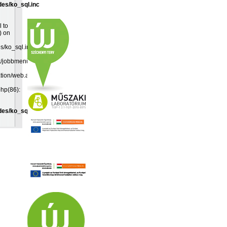
des/ko_sql.inc
l to
) on
es/ko_sql.inc:19
k/jobbmenu.inc(192):
ation/web.app(349):
php(86):
des/ko_sql.inc