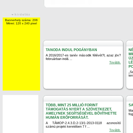
Bannerhely száma: 206
Méret: 120 x 240 pixel
TANODA INDUL POGÁNYBAN
NÉ
MI
A 2016/2017-es tanév második félévét?l, azaz jöv?
ÜZ
februárban ind& ...
LÉ
Tovább.
P
„S
te
TÖBB, MINT 25 MILLIÓ FORINT
S
TÁMOGATÁS NYERT A SZÖVETKEZET,
Ma
AMELYNEK SEGÍTSÉGÉVEL BÕVÍTHETTE
fog
HUMÁN ERÕFORRÁSÁT.
A TÁMOP-2.4.3.D.2-13/1-2013-0118 azonosító
számú projekt keretében 7 f ...
Tovább.