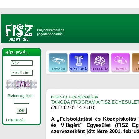
Pályaorientáció és
pályatanácsadás
Biztonsági kód:
EFOP-3.3.1-15-2015-00236
TANODA PROGRAM A FISZ EGYESÜLE
(2017-02-01 14:36:00)
A „Felsőoktatási és Középiskolás
Leiratkozás
és Világért" Egyesület (FISZ Eg
szervezetként jött létre 2001. februá