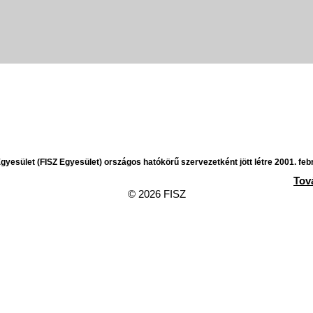
yesület (FISZ Egyesület) országos hatókörű szervezetként jött létre 2001. feb
Tov
© 2026 FISZ