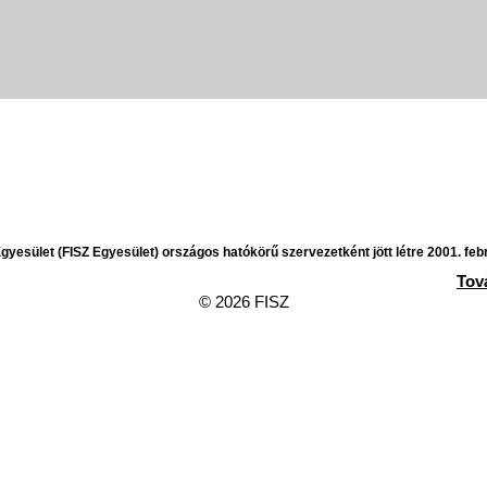
yesület (FISZ Egyesület) országos hatókörű szervezetként jött létre 2001. feb
Tov
© 2026 FISZ