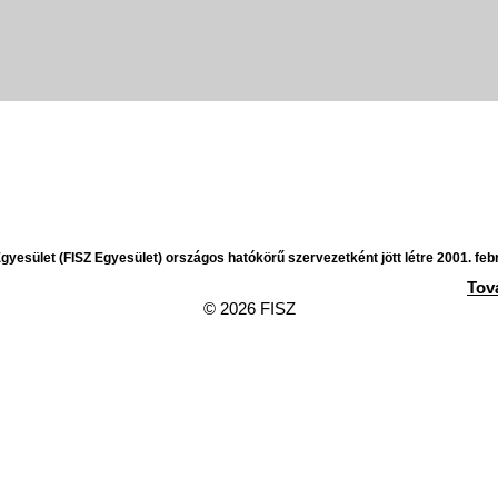
yesület (FISZ Egyesület) országos hatókörű szervezetként jött létre 2001. feb
Tov
© 2026 FISZ