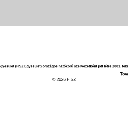
yesület (FISZ Egyesület) országos hatókörű szervezetként jött létre 2001. feb
Tov
© 2026 FISZ