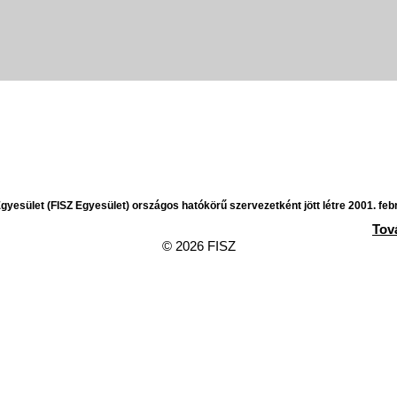
yesület (FISZ Egyesület) országos hatókörű szervezetként jött létre 2001. feb
Tov
© 2026 FISZ