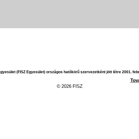
yesület (FISZ Egyesület) országos hatókörű szervezetként jött létre 2001. feb
Tov
© 2026 FISZ