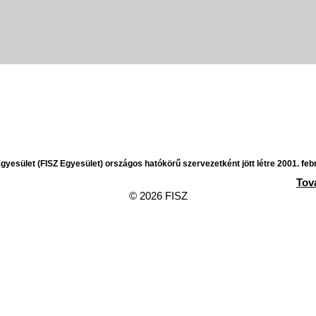
yesület (FISZ Egyesület) országos hatókörű szervezetként jött létre 2001. feb
Tov
© 2026 FISZ