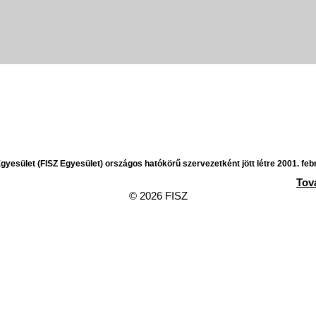
yesület (FISZ Egyesület) országos hatókörű szervezetként jött létre 2001. feb
Tov
© 2026 FISZ