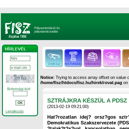
Pályaorientáció és
pályatanácsadás
Notice
: Trying to access array offset on value of
/home/fisz/htdocs/fisz.hu/hirek/rovat.pag
on 
Biztonsági kód:
SZTRÁJKRA KÉSZÜL A PDSZ
(2013-02-19 09:21:00)
Leiratkozás
Hat?rozatlan idej? orsz?gos szt
Demokratikus Szakszervezete (PDSZ
?talak?t?s?val kapcsolatban ne