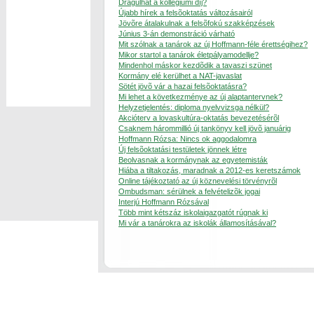
Drágulhat a kollégiumi díj?
Újabb hírek a felsõoktatás változásairól
Jövõre átalakulnak a felsõfokú szakképzések
Június 3-án demonstráció várható
Mit szólnak a tanárok az új Hoffmann-féle érettségihez?
Mikor startol a tanárok életpályamodellje?
Mindenhol máskor kezdõdik a tavaszi szünet
Kormány elé kerülhet a NAT-javaslat
Sötét jövõ vár a hazai felsõoktatásra?
Mi lehet a következménye az új alaptantervnek?
Helyzetjelentés: diploma nyelvvizsga nélkül?
Akcióterv a lovaskultúra-oktatás bevezetésérõl
Csaknem hárommillió új tankönyv kell jövõ januárig
Hoffmann Rózsa: Nincs ok aggodalomra
Új felsõoktatási testületek jönnek létre
Beolvasnak a kormánynak az egyetemisták
Hiába a tiltakozás, maradnak a 2012-es keretszámok
Online tájékoztató az új köznevelési törvényrõl
Ombudsman: sérülnek a felvételizõk jogai
Interjú Hoffmann Rózsával
Több mint kétszáz iskolaigazgatót rúgnak ki
Mi vár a tanárokra az iskolák államosításával?