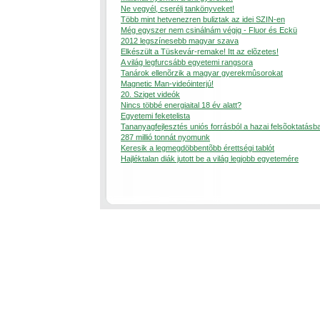
Ne vegyél, cserélj tankönyveket!
Több mint hetvenezren buliztak az idei SZIN-en
Még egyszer nem csinálnám végig - Fluor és Eckü
2012 legszínesebb magyar szava
Elkészült a Tüskevár-remake! Itt az elõzetes!
A világ legfurcsább egyetemi rangsora
Tanárok ellenõrzik a magyar gyerekmûsorokat
Magnetic Man-videóinterjú!
20. Sziget videók
Nincs többé energiaital 18 év alatt?
Egyetemi feketelista
Tananyagfejlesztés uniós forrásból a hazai felsõoktatásb
287 millió tonnát nyomunk
Keresik a legmegdöbbentõbb érettségi tablót
Hajléktalan diák jutott be a világ legjobb egyetemére