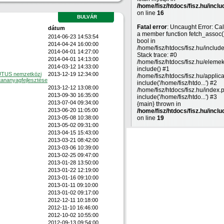
/home/fisz/htdocs/fisz.hu/inclu
on line
16
BULVÁR
Fatal error
: Uncaught Error: Cal
dátum
a member function fetch_assoc(
2014-06-23 14:53:54
bool in
2014-04-24 16:00:00
/home/fisz/htdocs/fisz.hu/includ
2014-04-01 14:27:00
Stack trace: #0
2014-04-01 14:13:00
/home/fisz/htdocs/fisz.hu/eleme
2014-03-12 14:33:00
include() #1
UTUS nemzetközi
2013-12-19 12:34:00
/home/fisz/htdocs/fisz.hu/applic
tananyagfejlesztése
include('/home/fisz/htdo...') #2
2013-12-12 13:08:00
/home/fisz/htdocs/fisz.hu/index.
2013-09-30 16:35:00
include('/home/fisz/htdo...') #3
2013-07-04 09:34:00
{main} thrown in
2013-06-20 11:05:00
/home/fisz/htdocs/fisz.hu/inclu
2013-05-08 10:38:00
on line
19
2013-05-02 09:31:00
2013-04-15 15:43:00
2013-03-21 08:42:00
2013-03-06 10:39:00
2013-02-25 09:47:00
2013-01-28 13:50:00
2013-01-22 12:19:00
2013-01-16 09:10:00
2013-01-11 09:10:00
2013-01-02 09:17:00
2012-12-11 10:18:00
2012-11-10 16:46:00
2012-10-02 10:55:00
2012-09-13 09:54:00