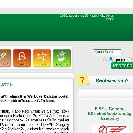
2026. augusztus 06. csütörtök, Berta,
Bettina
fisz
google
ALATON
 ut?n elindult a We Love Balaton port?l,
?rdekesebb m?diuma k?v?n lenni.
FISZ – Generali
?inak, Papp Regin?nak ?s Sz?raz Istv?
Közlekedésbiztonsági
benwein Norbertnek ?s F?l?p Zolt?nnak a
kampány
? tulajdonosok ?s szerkeszt?s?g mellett
?zs, Hoffmann Henrik, Horv?th Gergely
? v?llalkoz?k, turisztikai szakemberek