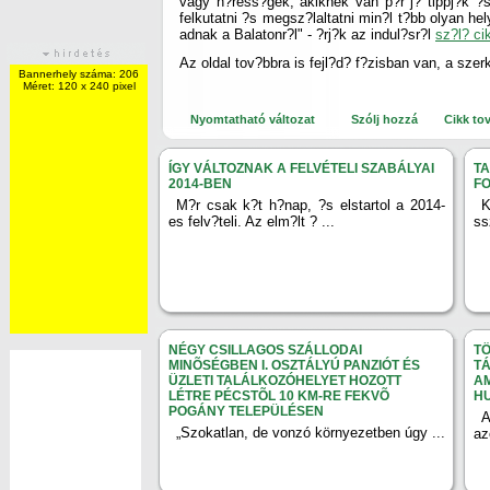
vagy h?ress?gek, akiknek van p?r j? tippj?k ?s 
felkutatni ?s megsz?laltatni min?l t?bb olyan hely
adnak a Balatonr?l" - ?rj?k az indul?sr?l
sz?l? ci
Az oldal tov?bbra is fejl?d? f?zisban van, a sze
Bannerhely száma: 206
Méret: 120 x 240 pixel
Nyomtatható változat
Szólj hozzá
Cikk to
ÍGY VÁLTOZNAK A FELVÉTELI SZABÁLYAI
T
2014-BEN
F
M?r csak k?t h?nap, ?s elstartol a 2014-
K
es felv?teli. Az elm?lt ? ...
ss
NÉGY CSILLAGOS SZÁLLODAI
TÖ
MINÕSÉGBEN I. OSZTÁLYÚ PANZIÓT ÉS
TÁ
ÜZLETI TALÁLKOZÓHELYET HOZOTT
AM
LÉTRE PÉCSTÕL 10 KM-RE FEKVÕ
H
POGÁNY TELEPÜLÉSEN
A
„Szokatlan, de vonzó környezetben úgy ...
az