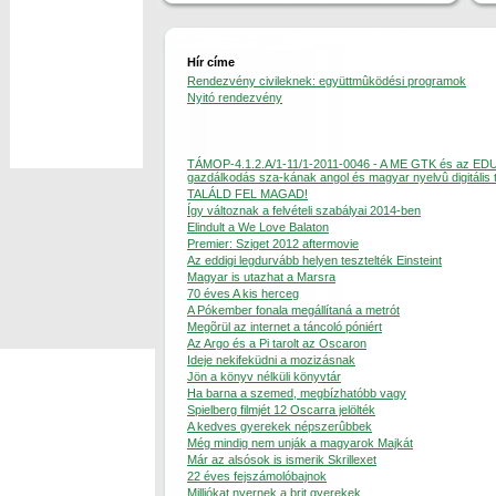
Hír címe
Rendezvény civileknek: együttmûködési programok
Nyitó rendezvény
TÁMOP-4.1.2.A/1-11/1-2011-0046 - A ME GTK és az ED
gazdálkodás sza-kának angol és magyar nyelvû digitális 
TALÁLD FEL MAGAD!
Így változnak a felvételi szabályai 2014-ben
Elindult a We Love Balaton
Premier: Sziget 2012 aftermovie
Az eddigi legdurvább helyen tesztelték Einsteint
Magyar is utazhat a Marsra
70 éves A kis herceg
A Pókember fonala megállítaná a metrót
Megõrül az internet a táncoló póniért
Az Argo és a Pi tarolt az Oscaron
Ideje nekifeküdni a mozizásnak
Jön a könyv nélküli könyvtár
Ha barna a szemed, megbízhatóbb vagy
Spielberg filmjét 12 Oscarra jelölték
A kedves gyerekek népszerûbbek
Még mindig nem unják a magyarok Majkát
Már az alsósok is ismerik Skrillexet
22 éves fejszámolóbajnok
Milliókat nyernek a brit gyerekek