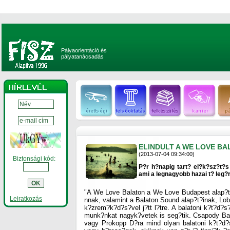
Pályaorientáció és
pályatanácsadás
ELINDULT A WE LOVE B
(2013-07-04 09:34:00)
Biztonsági kód:
P?r h?napig tart? el?k?sz?t?s
ami a legnagyobb hazai t? leg
"A We Love Balaton a We Love Budapest alap?t
Leiratkozás
nnak, valamint a Balaton Sound alap?t?inak, Lo
k?zrem?k?d?s?vel j?tt l?tre. A balatoni k?t?d?s
munk?nkat nagyk?vetek is seg?tik. Csapody Bal
vagy Prokopp D?ra mind olyan balatoni k?t?d?s