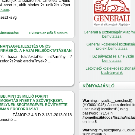
sztorijuk a Balatonr?l. Emellett c?lunk
i arcot is, akik hiteles ?s unik?lis k?pet
kkben
.
rkeszt?s?g
Generali a Biztonságért Alapítv
vábbküldése
« Vissza az előző oldalra
bemutatása
Generali közlekedésbiztonsá
ANANYAGFEJLESZTÉS UNIÓS
projekt bemutatása
ORRÁSBÓL A HAZAI FELSÕOKTATÁSBAN
?t hazai fels?oktat?si int?zm?ny ?
FISZ pályázat és a helyszín
bemutatása
zefog?s?nak eredm?nyek? ...
Letölthetõ közlekedésbiztonsá
kiadványaink
KÖNYVAJÁNLÓ
BB, MINT 25 MILLIÓ FORINT
MOGATÁS NYERT A SZÖVETKEZET,
Warning
: mysqli::__construct():
ELYNEK SEGÍTSÉGÉVEL BÕVÍTHETTE
(HY000/1045): Access denied fo
UMÁN ERÕFORRÁSÁT.
user 'n/a'@'localhost' (using
password: YES) in
 TÁMOP-2.4.3.D.2-13/1-2013-0118
/home/fisz/htdocs/fisz.hu/inclu
onosító ...
on line
8
Warning
: mysqli::query(): Couldn
fetch mysqli in