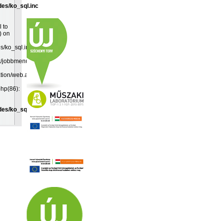
des/ko_sql.inc
l to
) on
es/ko_sql.inc:19
k/jobbmenu.inc(192):
ation/web.app(349):
php(86):
des/ko_sql.inc