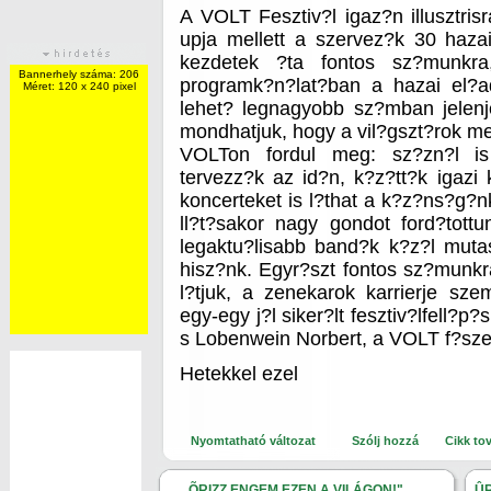
A VOLT Fesztiv?l igaz?n illusztrisr
upja mellett a szervez?k 30 hazai 
kezdetek ?ta fontos sz?munkr
Bannerhely száma: 206
programk?n?lat?ban a hazai el?
Méret: 120 x 240 pixel
lehet? legnagyobb sz?mban jele
mondhatjuk, hogy a vil?gszt?rok mel
VOLTon fordul meg: sz?zn?l is 
tervezz?k az id?n, k?z?tt?k igazi
koncerteket is l?that a k?z?ns?g?
ll?t?sakor nagy gondot ford?tottu
legaktu?lisabb band?k k?z?l muta
hisz?nk. Egyr?szt fontos sz?munk
l?tjuk, a zenekarok karrierje sze
egy-egy j?l siker?lt fesztiv?lfell?p
s Lobenwein Norbert, a VOLT f?sze
Hetekkel ezel
Nyomtatható változat
Szólj hozzá
Cikk to
„... ÕRIZZ ENGEM EZEN A VILÁGON!"
ÛR