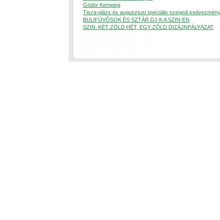
Gödör Kemping
Tisza-plázs és augusztusi speciális szegedi kedvezmén
BULIFÚVÓSOK ÉS SZTÁR DJ-K A SZIN-EN
SZIN: KÉT ZÖLD HÉT, EGY ZÖLD DIZÁJNPÁLYÁZAT