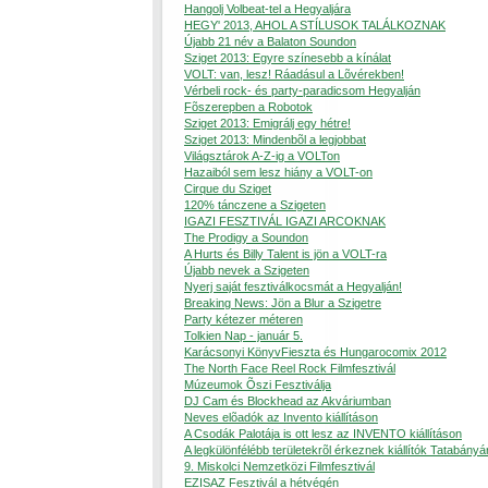
Hangolj Volbeat-tel a Hegyaljára
HEGY' 2013, AHOL A STÍLUSOK TALÁLKOZNAK
Újabb 21 név a Balaton Soundon
Sziget 2013: Egyre színesebb a kínálat
VOLT: van, lesz! Ráadásul a Lõvérekben!
Vérbeli rock- és party-paradicsom Hegyalján
Fõszerepben a Robotok
Sziget 2013: Emigrálj egy hétre!
Sziget 2013: Mindenbõl a legjobbat
Világsztárok A-Z-ig a VOLTon
Hazaiból sem lesz hiány a VOLT-on
Cirque du Sziget
120% tánczene a Szigeten
IGAZI FESZTIVÁL IGAZI ARCOKNAK
The Prodigy a Soundon
A Hurts és Billy Talent is jön a VOLT-ra
Újabb nevek a Szigeten
Nyerj saját fesztiválkocsmát a Hegyalján!
Breaking News: Jön a Blur a Szigetre
Party kétezer méteren
Tolkien Nap - január 5.
Karácsonyi KönyvFieszta és Hungarocomix 2012
The North Face Reel Rock Filmfesztivál
Múzeumok Õszi Fesztiválja
DJ Cam és Blockhead az Akváriumban
Neves elõadók az Invento kiállításon
A Csodák Palotája is ott lesz az INVENTO kiállításon
A legkülönfélébb területekrõl érkeznek kiállítók Tatabányá
9. Miskolci Nemzetközi Filmfesztivál
EZISAZ Fesztivál a hétvégén