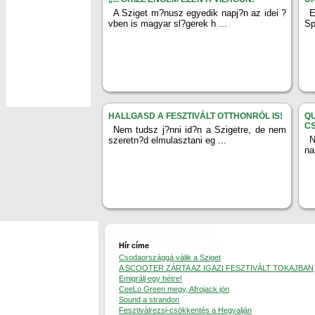
A Sziget m?nusz egyedik napj?n az idei ?
E
vben is magyar sl?gerek h ...
Sp
HALLGASD A FESZTIVÁLT OTTHONRÓL IS!
Q
C
Nem tudsz j?nni id?n a Szigetre, de nem
N
szeretn?d elmulasztani eg ...
na
Hír címe
Csodaországgá válik a Sziget
A SCOOTER ZÁRTA AZ IGAZI FESZTIVÁLT TOKAJBAN
Emigrálj egy hétre!
CeeLo Green megy, Afrojack jön
Sound a strandon
Fesztiválrezsi-csökkentés a Hegyalján