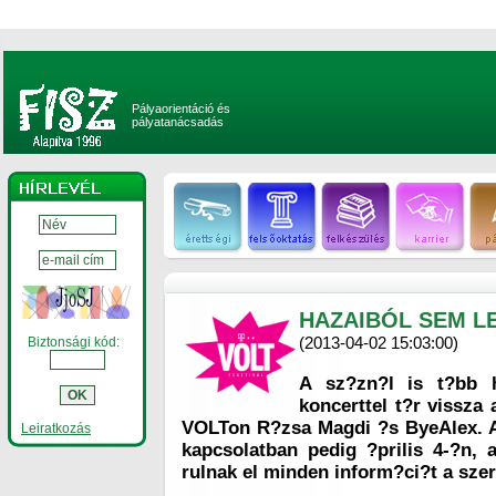
Pályaorientáció és
pályatanácsadás
HAZAIBÓL SEM LE
(2013-04-02 15:03:00)
Biztonsági kód:
A sz?zn?l is t?bb h
koncerttel t?r vissza 
VOLTon R?zsa Magdi ?s ByeAlex. Az
Leiratkozás
kapcsolatban pedig ?prilis 4-?n,
rulnak el minden inform?ci?t a sze