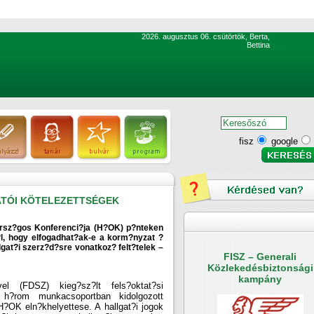
2026. augusztus 06. csütörtök, Berta,
Bettina
fisz
google
TÓI KÖTELEZETTSÉGEK
rsz?gos Konferenci?ja (H?OK) p?nteken
r?l, hogy elfogadhat?ak-e a korm?nyzat ?
allgat?i szerz?d?sre vonatkoz? felt?telek –
FISZ – Generali
Közlekedésbiztonsági
kampány
el (FDSZ) kieg?sz?lt fels?oktat?si
h?rom munkacsoportban kidolgozott
 H?OK eln?khelyettese. A hallgat?i jogok