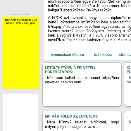
munkacsoportj?ban egyel?re t?bb ?tlet kering ar
mik?nt lehetne "r?h?zni" a Klinghammer Istv?n f
hallgat?i szerz?d?sek ?rv?nyess?g?t.
A H?OK azt javasolja, hogy a friss diplom?s mu
Bannerhely száma: 206
ltend? id?tartamba sz?m?tson bele a regisztr?lt
Méret: 120 x 240 pixel
h?napig ?ll?stalanok eset?ben egyszeres, az e
lszeres szorz? lenne ?rv?nyben. Jelenleg a 
lnek a r?gh?z k?t?st?l, a H?OK viszont arra t?
nevel?k is ?lvezzenek kedvezm?nyeket. A doktor
Nyomtatható változat
Szólj hozzá
Cikk to
LETÖLTHETÕEK A FELVÉTELI
K
PONTHATÁROK!
E
Id?n sem kellett a maximumot teljes?teni
M
egyetlen szakon sem ...
ha
MIT VÁR TÕLEM AZ EGYETEM?
...
Nem k?nny? feladat eld?nteni, hogy
M
milyen p?ly?n induljon el az e ...