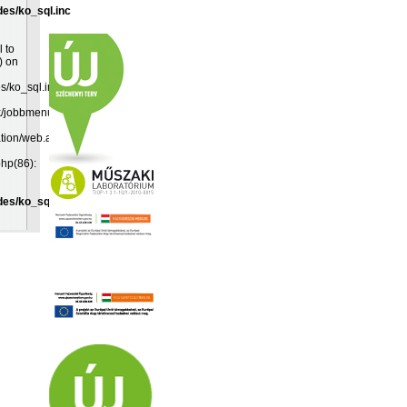
des/ko_sql.inc
l to
) on
es/ko_sql.inc:19
k/jobbmenu.inc(192):
ation/web.app(349):
php(86):
des/ko_sql.inc