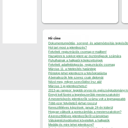
Hír címe
Dokumentumpótlás, sorrend- és adatmódosítás legkésõbb 
Hol tart most a jelentkezés?
Felvételi: regisztrációs csomag e-mailben!
Hazajönni is sokkot jelent az ösztöndíjasok számára
Puhulhatnak a hallgatói kötelezettségek
Felvételi: adatfeldolgozás, regisztrációs csomag
Március 11. a hitelesítés határideje
Péntekig lehet jelentkezni a felsõoktatásba
A beiratkozók fele szerez csak diplomát
Nézd meg, milyen szerzõdést írsz alá!
Március 1-ig jelentkezhetsz!
2013-as rangsor: legjobb orvosi és egészségtudományi 
Ennyit kell fizetni a legnépszerûbb mesterszakokért
A mesterképzés jelentkezõk száma volt a legmagasabb
Több ezer felvételizõ járhat rosszul
Keresztféléves képzések: január 24-én kiderül
Hogyan változik a pontszámítás a mesterszakokon?
A keresztféléves jelentkezõkrõl számokban
Válságintézkedéseket követeltek a hallgatók
Meddig és mire lehet jelentkezni?