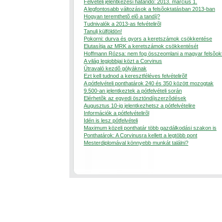
Felvételi jelentkezési határidõ: 2013. március 1.
A legfontosabb változások a felsõoktatásban 2013-ban
Hogyan teremthetõ elõ a tandíj?
Tudnivalók a 2013-as felvételirõl
Tanulj külföldön!
Pokorni: durva és gyors a keretszámok csökkentése
Elutasítja az MRK a keretszámok csökkentését
Hoffmann Rózsa: nem fog összeomlani a magyar felsõok
A világ legjobbjai közt a Corvinus
Útravaló kezdõ gólyáknak
Ezt kell tudnod a keresztféléves felvételirõl!
A pótfelvételi ponthatárok 240 és 350 között mozogtak
9.500-an jelentkeztek a pótfelvételi során
Elérhetõk az egyedi ösztöndíjszerzõdések
Augusztus 10-ig jelentkezhetsz a pótfelvételire
Információk a pótfelvételirõl
Idén is lesz pótfelvételi
Maximum közeli ponthatár több gazdálkodási szakon is
Ponthatárok: A Corvinusra kellett a legtöbb pont
Mesterdiplomával könnyebb munkát találni?