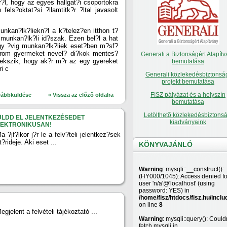
r?l, hogy az egyes hallgat?i csoportokra
els?oktat?si ?llamtitk?r ?ltal javasolt
nkan?lk?liekn?l a k?telez?en itthon t?
 munkan?lk?li id?szak. Ezen bel?l a hat
gy ?vig munkan?lk?liek eset?ben m?sf?
h?rom gyermeket nevel? di?kok mentes?
Generali a Biztonságért Alapítv
rekszik, hogy ak?r m?r az egy gyereket
bemutatása
i c
Generali közlekedésbiztonsá
projekt bemutatása
FISZ pályázat és a helyszín
vábbküldése
« Vissza az előző oldalra
bemutatása
Letölthetõ közlekedésbiztonsá
ÜLDD EL JELENTKEZÉSEDET
kiadványaink
LEKTRONIKUSAN!
a ?jf?lkor j?r le a felv?teli jelentkez?sek
t?rideje. Aki eset ...
KÖNYVAJÁNLÓ
Warning
: mysqli::__construct():
(HY000/1045): Access denied fo
user 'n/a'@'localhost' (using
password: YES) in
/home/fisz/htdocs/fisz.hu/inclu
on line
8
egjelent a felvételi tájékoztató ...
Warning
: mysqli::query(): Couldn
fetch mysqli in