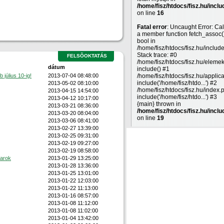
/home/fisz/htdocs/fisz.hu/inclu
on line
16
Fatal error
: Uncaught Error: Cal
a member function fetch_assoc(
bool in
/home/fisz/htdocs/fisz.hu/includ
Stack trace: #0
FELSÕOKTATÁS
/home/fisz/htdocs/fisz.hu/eleme
dátum
include() #1
július 10-ig!
2013-07-04 08:48:00
/home/fisz/htdocs/fisz.hu/applic
include('/home/fisz/htdo...') #2
2013-05-02 08:10:00
/home/fisz/htdocs/fisz.hu/index.
2013-04-15 14:54:00
include('/home/fisz/htdo...') #3
2013-04-12 10:17:00
{main} thrown in
2013-03-21 08:36:00
/home/fisz/htdocs/fisz.hu/inclu
2013-03-20 08:04:00
on line
19
2013-03-06 08:41:00
2013-02-27 13:39:00
2013-02-25 09:31:00
2013-02-19 09:27:00
2013-02-19 08:58:00
karok
2013-01-29 13:25:00
2013-01-28 13:36:00
2013-01-25 13:01:00
2013-01-22 12:03:00
2013-01-22 11:13:00
2013-01-16 08:57:00
2013-01-08 11:12:00
2013-01-08 11:02:00
2013-01-04 13:42:00