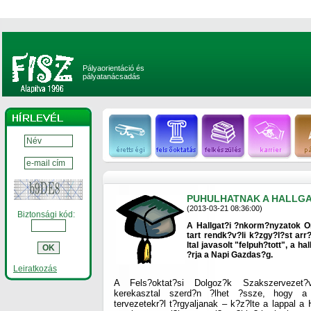
Pályaorientáció és
pályatanácsadás
PUHULHATNAK A HALLGA
(2013-03-21 08:36:00)
Biztonsági kód:
A Hallgat?i ?nkorm?nyzatok O
tart rendk?v?li k?zgy?l?st ar
ltal javasolt "felpuh?tott", a h
?rja a Napi Gazdas?g.
Leiratkozás
A Fels?oktat?si Dolgoz?k Szakszervezet?v
kerekasztal szerd?n ?lhet ?ssze, hogy a 
tervezetekr?l t?rgyaljanak – k?z?lte a lappal a