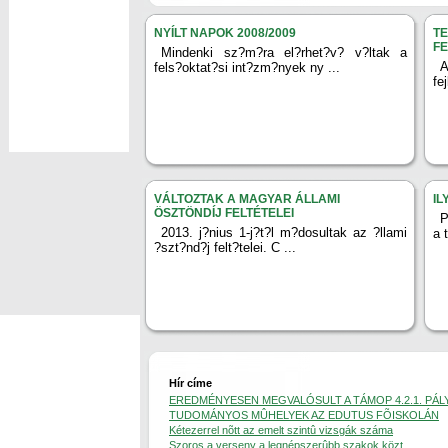
NYÍLT NAPOK 2008/2009
T
F
Mindenki sz?m?ra el?rhet?v? v?ltak a
fels?oktat?si int?zm?nyek ny ...
fe
VÁLTOZTAK A MAGYAR ÁLLAMI
IL
ÖSZTÖNDÍJ FELTÉTELEI
P
2013. j?nius 1-j?t?l m?dosultak az ?llami
a 
?szt?nd?j felt?telei. C ...
Hír címe
EREDMÉNYESEN MEGVALÓSULT A TÁMOP 4.2.1. PÁL
TUDOMÁNYOS MÛHELYEK AZ EDUTUS FÕISKOLÁN
Kétezerrel nõtt az emelt szintû vizsgák száma
Szoros a verseny a legnépszerûbb szakok közt