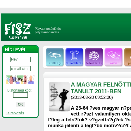
Pályaorientáció és
pályatanácsadás
A MAGYAR FELNÕTT
TANULT 2011-BEN
Biztonsági kód:
(2013-03-20 09:52:00)
A 25-64 ?ves magyar n?p
Leiratkozás
vett r?szt valamilyen ok
f?leg a fels?fok? v?gzetts?g?ek ?s
munka jelenti a legf?bb motiv?ci?t 