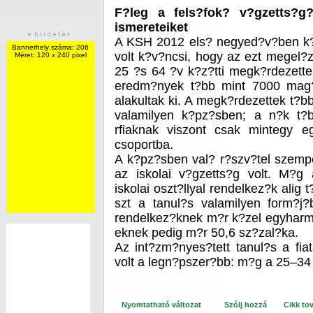
F?leg a fels?fok? v?gzetts?g?
ismereteiket
A KSH 2012 els? negyed?v?ben k?s
Bannerhely száma: 206
volt k?v?ncsi, hogy az ezt megel?z
Méret: 120 x 240 pixel
25 ?s 64 ?v k?z?tti megk?rdezett
eredm?nyek t?bb mint 7000 mag?n
alakultak ki. A megk?rdezettek t?bb
valamilyen k?pz?sben; a n?k t?
rfiaknak viszont csak mintegy e
csoportba.
A k?pz?sben val? r?szv?tel szemp
az iskolai v?gzetts?g volt. M?g 
iskolai oszt?llyal rendelkez?k alig 
szt a tanul?s valamilyen form?j?
rendelkez?knek m?r k?zel egyharm
eknek pedig m?r 50,6 sz?zal?ka.
Az int?zm?nyes?tett tanul?s a fiat
volt a legn?pszer?bb: m?g a 25–34
Nyomtatható változat
Szólj hozzá
Cikk to