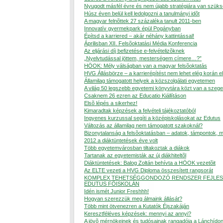
Nyugodt másfél évre és nem újabb stratégiára van szük
Húsz éven belül kell ledolgozni a tanulmányi idõt
A magyar felnõttek 27 százaléka tanult 2011-ben
Innovatív gyermekpark épül Pogányban
Építsd a karriered – akár néhány kattintással!
Áprilisban XII. Felsõoktatási Média Konferencia
Az eljárási díj befizetése e-felvételizõknek
„Nyelvtudással jöttem, mesterségem címere…?”
HÖOK: Mély válságban van a magyar felsõoktatás
HVG Állásbörze – a karrierépítést nem lehet elég korán e
Államilag támogatott helyek a közszolgálati egyetemen
A világ 50 legszebb egyetemi könyvtára közt van a szege
Csaknem 26 ezren az Educatio Kiállításon
Elsõ lépés a sikerhez!
Kimaradtak képzések a felvételi tájékoztatóból
Ingyenes kurzussal segíti a középiskolásokat az Edutus
Változás az államilag nem támogatott szakoknál?
Bizonytalanság a felsõoktatásban – adatok, támpontok, 
2012 a diáktüntetések éve volt
Több egyetemvárosban tiltakoztak a diákok
Tartanak az egyetemisták az új diákhiteltõl
Diáktüntetések: Balog Zoltán behívta a HÖOK vezetõit
Az ELTE vezeti a HVG Diploma összesített rangsorát
KOMPLEX TEHETSÉGGONDOZÓ RENDSZER FEJLES
EDUTUS FÕISKOLÁN
Idén ismét Junior Freshhh!
Hogyan szerezzük meg álmaink állását?
Több mint ötvenezren a Kutatók Éjszakáján
Keresztféléves képzések: mennyi az annyi?
A jövõ mérnökeinek és tudósainak rangadója a Lánchído