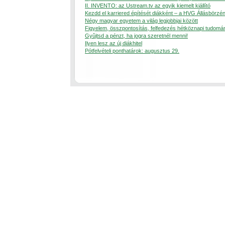
II. INVENTO: az Ustream.tv az egyik kiemelt kiállító
Kezdd el karriered építését diákként – a HVG Állásbörzén
Négy magyar egyetem a világ legjobbjai között
Figyelem, összpontosítás, felfedezés hétköznapi tudomá
Gyûjtsd a pénzt, ha jogra szeretnél menni!
Ilyen lesz az új diákhitel
Pótfelvételi ponthatárok: augusztus 29.