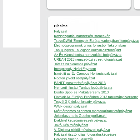
Hír címe
Pályázat
Közigazgatási partnerség Baracskán
Travel2Wild ‘Élmények Európa vadonjában’ fotópályázat
Életmódprogramok uniós forrásból Taksonyban
Tanulj ingyen - a legjobb külföldi ösztöndíjak!
Az Év városi fotósa nemzetközi fotópályázat
URBAN 2013 nemzetközi street fotópályázat
Játssz bizalommal! pályázat
Immigropoly Nyári Egyetem
Ismét itt az Év Campus Honlapja pályázat
Rögtön jövök! ötletpályázat
BANFF poszterfotó pályázat 2013
Nemzeti Ifjúsági Tanács logópályázata
Busho Spot- és Plakátverseny 2013
Fiatalok Az Európai Erdõkben 2013 tanulmányi verseny
Tegyél 3 jó dolgot kreatív pályázat
WWF design pályázat
Miért érdemes szerinted megtakarítani fotópályázat
Jelentkezz te is Goethe-gerillának!
Diákhitel képzõmûvészeti pályázat
Jövõ-Kép fotópályázat
V. Diploma nélkül mûvészeti pályázat
Pályázat ösztöndíjas fotográfusképzésre
Forgass filmet a Szigetrõl!