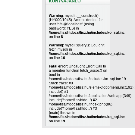
KÖNYVAJÁNLÓ
Warning
: mysqli::__construct():
(HY000/1045): Access denied for
user 'n/a'@'localhost' (using
password: YES) in
/home/fisz/htdocs/fisz.hu/includes/ko_sql.inc
on line
8
Warning
: mysqli::query(): Couldn't
fetch mysqli in
/home/fisz/htdocs/fisz.hu/includes/ko_sql.inc
on line
16
Fatal error
: Uncaught Error: Call to
a member function fetch_assoc() on
bool in
/home/fisz/htdocs/fisz.hu/includes/ko_sql.inc:19
Stack trace: #0
/home/fisz/htdocs/fisz.hu/elemek/jobbmenu.inc(192):
include() #1
/home/fisz/htdocs/fisz.hu/application/web.app(349):
include('/home/fisz/htdo...') #2
/home/fisz/htdocs/fisz.hu/index.php(86):
include('/home/fisz/htdo...') #3
{main} thrown in
/home/fisz/htdocs/fisz.hu/includes/ko_sql.inc
on line
19