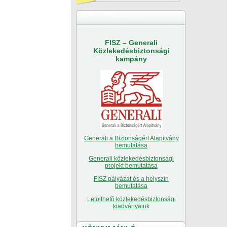
FISZ – Generali
Közlekedésbiztonsági
kampány
Generali a Biztonságért Alapítvány
bemutatása
Generali közlekedésbiztonsági
projekt bemutatása
FISZ pályázat és a helyszín
bemutatása
Letölthetõ közlekedésbiztonsági
kiadványaink