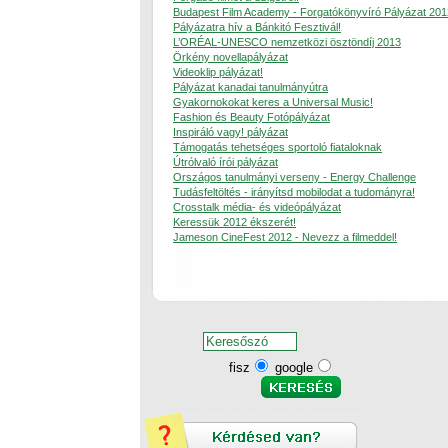
Budapest Film Academy - Forgatókönyvíró Pályázat 201
Pályázatra hív a Bánkitó Fesztivál!
L’ORÉAL-UNESCO nemzetközi ösztöndíj 2013
Örkény novellapályázat
Videoklip pályázat!
Pályázat kanadai tanulmányútra
Gyakornokokat keres a Universal Music!
Fashion és Beauty Fotópályázat
Inspiráló vagy! pályázat
Támogatás tehetséges sportoló fiataloknak
Útrólvaló írói pályázat
Országos tanulmányi verseny - Energy Challenge
Tudásfeltöltés - irányítsd mobilodat a tudományra!
Crosstalk média- és videópályázat
Keressük 2012 ékszerét!
Jameson CineFest 2012 - Nevezz a filmeddel!
fisz
google