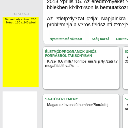
2013 ?prilis 15. Az eredm?nyeket ?pr
bbiekben ki?ll?t?son is bemutatko
Az ?tletp?ly?zat c?lja: Napjaink
Bannerhely száma: 206
Méret: 120 x 240 pixel
probl?m?ja a v?ros f?ldszinti z?n?
Nyomtatható változat
Szólj hozzá
Cikk to
ÉLETMÓDPROGRAMOK UNIÓS
I
FORRÁSBÓL TAKSONYBAN
K?zel 9,6 milli? forintos uni?s p?ly?zati t?
2
mogat?sb?l val?s ...
SAJTÓKÖZLEMÉNY
S
Magas színvonalú humáner?forrásfej ...
a