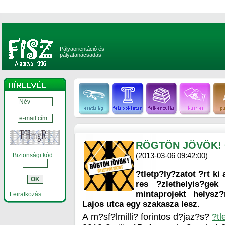
Pályaorientáció és
pályatanácsadás
RÖGTÖN JÖVÖK! 
(2013-03-06 09:42:00)
Biztonsági kód:
?tletp?ly?zatot ?rt ki
res ?zlethelyis?gek
mintaprojekt helysz
Leiratkozás
Lajos utca egy szakasza lesz.
A m?sf?lmilli? forintos d?jaz?s?
?tl