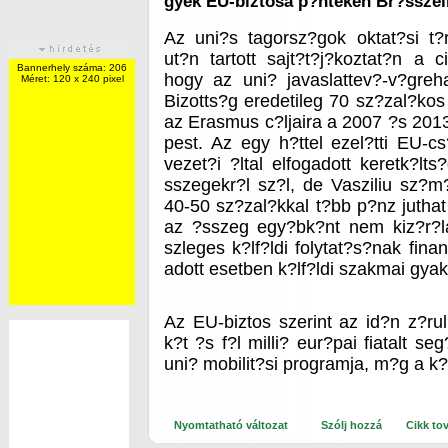
gyek EU-biztosa p?nteken Br?sszel
Az uni?s tagorsz?gok oktat?si t
ut?n tartott sajt?t?j?koztat?n a c
Bannerhely száma: 206
hogy az uni? javaslattev?-v?greh
Méret: 120 x 240 pixel
Bizotts?g eredetileg 70 sz?zal?kos
az Erasmus c?ljaira a 2007 ?s 2013
pest. Az egy h?ttel ezel?tti EU-c
vezet?i ?ltal elfogadott keretk?lt
sszegekr?l sz?l, de Vasziliu sz?m?
40-50 sz?zal?kkal t?bb p?nz juth
az ?sszeg egy?bk?nt nem kiz?r?l
szleges k?lf?ldi folytat?s?nak fina
adott esetben k?lf?ldi szakmai gyako
Az EU-biztos szerint az id?n z?ru
k?t ?s f?l milli? eur?pai fiatalt s
uni? mobilit?si programja, m?g a k
Nyomtatható változat
Szólj hozzá
Cikk to