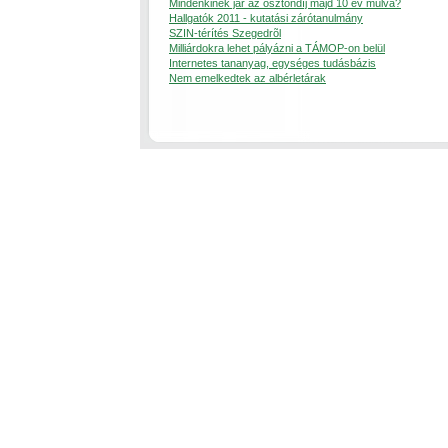
Mindenkinek jár az ösztöndíj majd 10 év múlva?
Hallgatók 2011 - kutatási zárótanulmány
SZIN-térítés Szegedrõl
Milliárdokra lehet pályázni a TÁMOP-on belül
Internetes tananyag, egységes tudásbázis
Nem emelkedtek az albérletárak