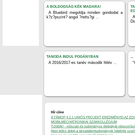
A BOLDOGSÁG KÉK MADARA!
TA
E
A Bluebird megoldja minden gondodat a
A
k?z?pszint? angol ?retts?gi ...
Di
TANODA INDUL POGÁNYBAN
...
A 2016/2017-es tanév második félév ...
"
Hír címe
A TÁMOP 4.2.1 UNIÓS PROJEKT EREDMÉNYEI AZ E
MOBILMECHATRONIKAI SZAKKOLLÉGIUM
TiJöttök! - mûszaki és tudományos életpályát népszerûs
Nem bölcs dolog a társadalomtudományok háttérbe szorí