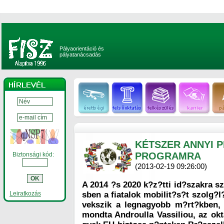
Pályaorientáció és
pályatanácsadás
KÉTSZER ANNYI 
PROGRAMRA
Biztonsági kód:
(2013-02-19 09:26:00)
A 2014 ?s 2020 k?z?tti id?szakra sz
Leiratkozás
sben a fiatalok mobilit?s?t szolg?
vekszik a legnagyobb m?rt?kben, 
mondta Androulla Vassiliou, az okta