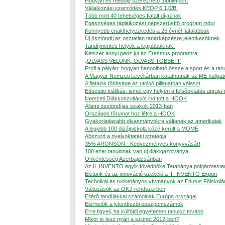
Hogyan és meddig szerezhetõ többletpont
Vállalkozási szerzõdés KEOP 6.1.0/B.
Több mint 40 tehetséges fiatalt díjaznak
Egészséges táplálkozást népszerûsítõ program indul
Könnyebb enaklhelyezkedés a 25 évnél fiatalabbak
Új ösztöndíj az osztatlan tanárképzésre jelentkezõknek
Tandíjmentes helyek a legjobbaknak!
Kétszer annyi pénz jut az Erasmus programra
„OLVASS VELÜNK, OLVASS TÖBBET!”
Profi a pályán: hogyan hangolható össze a sport és a tan
A Magyar Nemzeti Levéltárban kutathatnak az ME hallgat
A fiatalok többsége az utolsó pillanatban választ
Educatio kiállítás: ismét egy helyen a felsõoktatás apraja
Nemzeti Diákkonzultációt indított a HÖOK
Állami ösztöndíjas szakok 2013-ban
Országos fórumot hoz létre a HÖOK
Gyakorlatiasabb olvasmányokra váltanak az amerikaiak
A legjobb 100 dizájniskola közé került a MOME
Abszurd a nyelvoktatási stratégia
35% ARONSON - Kedvezményes könyvvásár!
100 ezer tanulónak van új diákigazolványa
Önkéntesség Azerbajdzsánban
Az II. INVENTO egyik fõvédnöke Tatabánya polgármeste
Életünk és az innováció szekció a II. INVENTO Expon
Technikai és tudományos vívmányok az Edutus Fõiskolá
Változások az OKJ-rendszerben
Eltérõ tandíjakkal számolnak Európa országai
Elérhetõk a jelentkezõi összpontszámok
Erre figyelj, ha külföldi egyetemen tanulsz tovább
Mikor is lesz nyári a szünet 2012-ben?