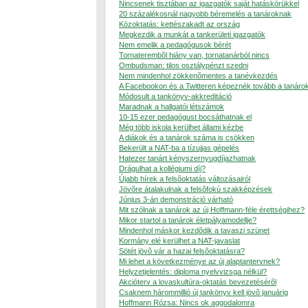
Nincsenek tisztában az igazgatók saját hatáskörükkel
20 százalékosnál nagyobb béremelés a tanároknak
Közoktatás: kettészakadt az ország
Megkezdik a munkát a tankerületi igazgatók
Nem emelik a pedagógusok bérét
Tornaterembõl hiány van, tornatanárból nincs
Ombudsman: tilos osztálypénzt szedni
Nem mindenhol zökkenõmentes a tanévkezdés
A Facebookon és a Twitteren képeznék tovább a tanáro
Módosult a tankönyv-akkreditáció
Maradnak a hallgatói létszámok
10-15 ezer pedagógust bocsáthatnak el
Még több iskola kerülhet állami kézbe
A diákok és a tanárok száma is csökken
Bekerült a NAT-ba a tízujjas gépelés
Hatezer tanárt kényszernyugdíjazhatnak
Drágulhat a kollégiumi díj?
Újabb hírek a felsõoktatás változásairól
Jövõre átalakulnak a felsõfokú szakképzések
Június 3-án demonstráció várható
Mit szólnak a tanárok az új Hoffmann-féle érettségihez?
Mikor startol a tanárok életpályamodellje?
Mindenhol máskor kezdõdik a tavaszi szünet
Kormány elé kerülhet a NAT-javaslat
Sötét jövõ vár a hazai felsõoktatásra?
Mi lehet a következménye az új alaptantervnek?
Helyzetjelentés: diploma nyelvvizsga nélkül?
Akcióterv a lovaskultúra-oktatás bevezetésérõl
Csaknem hárommillió új tankönyv kell jövõ januárig
Hoffmann Rózsa: Nincs ok aggodalomra