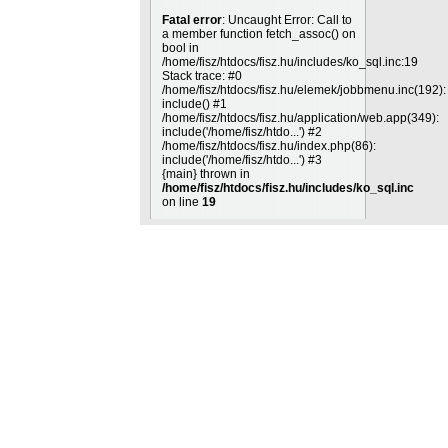
Fatal error
: Uncaught Error: Call to
a member function fetch_assoc() on
bool in
/home/fisz/htdocs/fisz.hu/includes/ko_sql.inc:19
Stack trace: #0
/home/fisz/htdocs/fisz.hu/elemek/jobbmenu.inc(192):
include() #1
/home/fisz/htdocs/fisz.hu/application/web.app(349):
include('/home/fisz/htdo...') #2
/home/fisz/htdocs/fisz.hu/index.php(86):
include('/home/fisz/htdo...') #3
{main} thrown in
/home/fisz/htdocs/fisz.hu/includes/ko_sql.inc
on line
19