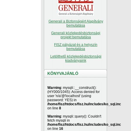
Generali a Biztonságért Alapítvány
bemutatása
Generali közlekedésbiztonsági
projekt bemutatása
FISZ pályázat és a helyszín
bemutatása
Letölthetõ közlekedésbiztonsági
kiadványaink
KÖNYVAJÁNLÓ
Warning
: mysqli::__construct():
(HY000/1045): Access denied for
user 'n/a'@'localhost' (using
password: YES) in
/home/fisz/htdocs/fisz.hu/includes/ko_sql.inc
on line
8
Warning
: mysqli::query(): Couldn't
fetch mysqli in
/home/fisz/htdocs/fisz.hu/includes/ko_sql.inc
on line
16