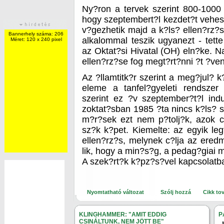
Ny?ron a tervek szerint 800-1000
hogy szeptembert?l kezdet?t vehe
v?gezhetik majd a k?ls? ellen?rz?
Bannerhely száma: 206
alkalommal teszik ugyanezt - tette
Méret: 120 x 240 pixel
az Oktat?si Hivatal (OH) eln?ke. 
ellen?rz?se fog megt?rt?nni ?t ?ven
Az ?llamtitk?r szerint a meg?jul? 
eleme a tanfel?gyeleti rendszer
szerint ez ?v szeptember?t?l ind
zoktat?sban 1985 ?ta nincs k?ls? s
m?r?sek ezt nem p?tolj?k, azok 
sz?k k?pet. Kiemelte: az egyik leg
ellen?rz?s, melynek c?lja az ere
lik, hogy a min?s?g, a pedag?giai m
A szek?rt?k k?pz?s?vel kapcsolatb
Nyomtatható változat
Szólj hozzá
Cikk to
KLINGHAMMER: "AMIT EDDIG
P
CSINÁLTUNK, NEM JÖTT BE"