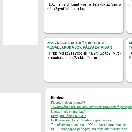
181 milli?rd forint van a fels?oktat?sra a
z
k?lts?gvet?sben, a baj ...
VISSZÁSSÁGOK A KÖZOKTATÁSI
P
MEGÁLLAPODÁSOK PÁLYÁZATAIBAN
T
T?bb vissz?ss?got is tal?lt Szab? M?t?
ombudsman a k?zoktat?si me ...
S
..
Hír címe
Fizetés helyett nyugdíj?
Továbbképzések indulnak az erkölcstant oktató pedag
Nyugdíj helyett munka?
Sztrájkra készül a PDSZ
Hoffmann kerülte az oktatási jogok biztosát
Tanfelügyeleti rendszer: 1000 szakértõt képeznek ki
PDSZ: többnapos pedagógussztrájk jöhet februárban