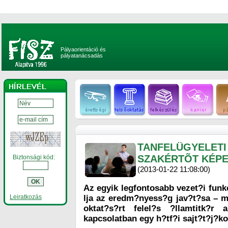
Pályaorientáció és
pályatanácsadás
TANFELÜGYELETI
SZAKÉRTÕT KÉPE
Biztonsági kód:
(2013-01-22 11:08:00)
Az egyik legfontosabb vezet?i funk
Leiratkozás
lja az eredm?nyess?g jav?t?sa – 
oktat?s?rt felel?s ?llamtitk?r a
kapcsolatban egy h?tf?i sajt?t?j?ko