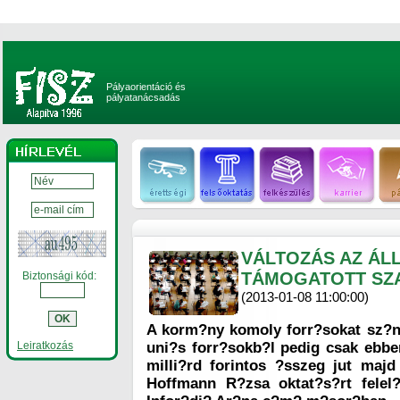
Pályaorientáció és
pályatanácsadás
VÁLTOZÁS AZ ÁL
TÁMOGATOTT SZ
Biztonsági kód:
(2013-01-08 11:00:00)
A korm?ny komoly forr?sokat sz?n 
Leiratkozás
uni?s forr?sokb?l pedig csak ebb
milli?rd forintos ?sszeg jut maj
Hoffmann R?zsa oktat?s?rt felel?