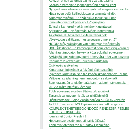
Kétezerrel nõtt az emelt szintû vizsgák száma
Szoros a verseny a legnépszerûbb szakok közt
Nyugodt másfél évre és nem újabb stratégiára van szük
Húsz éven belül kell ledolgozni a tanulmányi idõt
A magyar felnõttek 27 százaléka tanult 2011-ben
Innovatív gyermekpark épül Pogányban
Építsd a karriered – akár néhány kattintással!
Áprilisban XII. Felsõoktatási Média Konferencia
Az eljárási díj befizetése e-felvételizõknek
„Nyelvtudással jöttem, mesterségem címere…?”
HÖOK: Mély válságban van a magyar felsõoktatás
HVG Állásbörze – a karrierépítést nem lehet elég korán e
Államilag támogatott helyek a közszolgálati egyetemen
A világ 50 legszebb egyetemi könyvtára közt van a szege
Csaknem 26 ezren az Educatio Kiállításon
Elsõ lépés a sikerhez!
Kimaradtak képzések a felvételi tájékoztatóból
Ingyenes kurzussal segíti a középiskolásokat az Edutus
Változás az államilag nem támogatott szakoknál?
Bizonytalanság a felsõoktatásban – adatok, támpontok, 
2012 a diáktüntetések éve volt
Több egyetemvárosban tiltakoztak a diákok
Tartanak az egyetemisták az új diákhiteltõl
Diáktüntetések: Balog Zoltán behívta a HÖOK vezetõit
Az ELTE vezeti a HVG Diploma összesített rangsorát
KOMPLEX TEHETSÉGGONDOZÓ RENDSZER FEJLES
EDUTUS FÕISKOLÁN
Idén ismét Junior Freshhh!
Hogyan szerezzük meg álmaink állását?
Több mint ötvenezren a Kutatók Éjszakáján