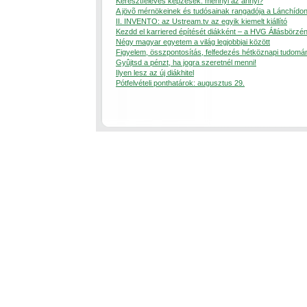
Keresztféléves képzések: mennyi az annyi?
A jövõ mérnökeinek és tudósainak rangadója a Lánchído
II. INVENTO: az Ustream.tv az egyik kiemelt kiállító
Kezdd el karriered építését diákként – a HVG Állásbörzén
Négy magyar egyetem a világ legjobbjai között
Figyelem, összpontosítás, felfedezés hétköznapi tudomá
Gyûjtsd a pénzt, ha jogra szeretnél menni!
Ilyen lesz az új diákhitel
Pótfelvételi ponthatárok: augusztus 29.