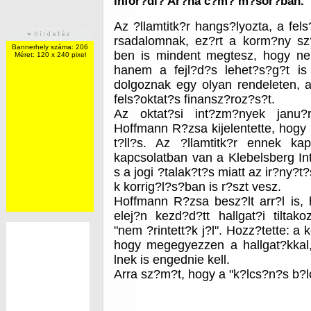
Infor?di? Ar?na c?m? m?sor?ban.
Az ?llamtitk?r hangs?lyozta, a fels
rsadalomnak, ez?rt a korm?ny sz
Bannerhely száma: 206
ben is mindent megtesz, hogy n
Méret: 120 x 240 pixel
hanem a fejl?d?s lehet?s?g?t is
dolgoznak egy olyan rendeleten, 
fels?oktat?s finansz?roz?s?t.
Az oktat?si int?zm?nyek janu?r
Hoffmann R?zsa kijelentette, hogy
t?ll?s. Az ?llamtitk?r ennek k
kapcsolatban van a Klebelsberg In
s a jogi ?talak?t?s miatt az ir?ny?t
k korrig?l?s?ban is r?szt vesz.
Hoffmann R?zsa besz?lt arr?l is
elej?n kezd?d?tt hallgat?i tilta
"nem ?rintett?k j?l". Hozz?tette: a
hogy megegyezzen a hallgat?kkal
lnek is engednie kell.
Arra sz?m?t, hogy a "k?lcs?n?s b?l