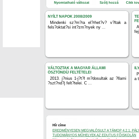
Nyomtatható változat
Szólj hozzá
Cikk to
NYÍLT NAPOK 2008/2009
T
F
Mindenki sz?m?ra el?rhet?v? v?ltak a
fels?oktat?si int?zm?nyek ny ...
fe
VÁLTOZTAK A MAGYAR ÁLLAMI
IL
ÖSZTÖNDÍJ FELTÉTELEI
P
2013. j?nius 1-j?t?l m?dosultak az ?llami
a 
?szt?nd?j felt?telei. C ...
Hír címe
EREDMÉNYESEN MEGVALÓSULT A TÁMOP 4.2.1. PÁL
TUDOMÁNYOS MÛHELYEK AZ EDUTUS FÕISKOLÁN