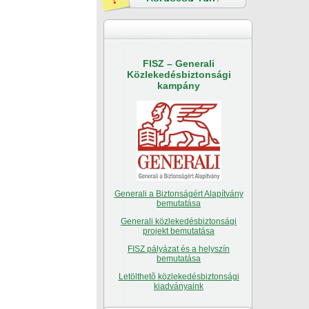
FISZ – Generali
Közlekedésbiztonsági
kampány
Generali a Biztonságért Alapítvány
bemutatása
Generali közlekedésbiztonsági
projekt bemutatása
FISZ pályázat és a helyszín
bemutatása
Letölthetõ közlekedésbiztonsági
kiadványaink