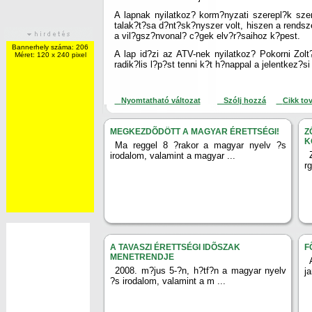
A lapnak nyilatkoz? korm?nyzati szerepl?k szer
talak?t?sa d?nt?sk?nyszer volt, hiszen a rends
a vil?gsz?nvonal? c?gek elv?r?saihoz k?pest.
Bannerhely száma: 206
A lap id?zi az ATV-nek nyilatkoz? Pokorni Zolt
Méret: 120 x 240 pixel
radik?lis l?p?st tenni k?t h?nappal a jelentkez?si 
Nyomtatható változat
Szólj hozzá
Cikk to
MEGKEZDÕDÖTT A MAGYAR ÉRETTSÉGI!
Z
K
Ma reggel 8 ?rakor a magyar nyelv ?s
irodalom, valamint a magyar ...
r
A TAVASZI ÉRETTSÉGI IDÕSZAK
F
MENETRENDJE
2008. m?jus 5-?n, h?tf?n a magyar nyelv
j
?s irodalom, valamint a m ...