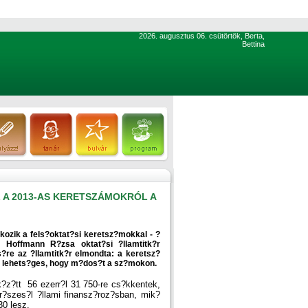
2026. augusztus 06. csütörtök, Berta,
Bettina
 A 2013-AS KERETSZÁMOKRÓL A
ozik a fels?oktat?si keretsz?mokkal - ?
 Hoffmann R?zsa oktat?si ?llamtitk?r
s?re az ?llamtitk?r elmondta: a keretsz?
is lehets?ges, hogy m?dos?t a sz?mokon.
?z?tt 56 ezerr?l 31 750-re cs?kkentek,
?szes?l ?llami finansz?roz?sban, mik?
0 lesz.