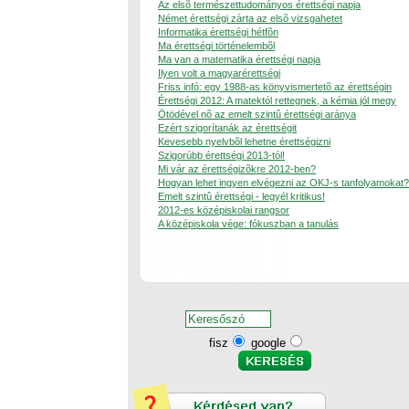
Az elsõ természettudományos érettségi napja
Német érettségi zárta az elsõ vizsgahetet
Informatika érettségi hétfõn
Ma érettségi történelembõl
Ma van a matematika érettségi napja
Ilyen volt a magyarérettségi
Friss infó: egy 1988-as könyvismertetõ az érettségin
Érettségi 2012: A matektól rettegnek, a kémia jól megy
Ötödével nõ az emelt szintû érettségi aránya
Ezért szigorítanák az érettségit
Kevesebb nyelvbõl lehetne érettségizni
Szigorúbb érettségi 2013-tól!
Mi vár az érettségizõkre 2012-ben?
Hogyan lehet ingyen elvégezni az OKJ-s tanfolyamokat?
Emelt szintû érettségi - legyél kritikus!
2012-es középiskolai rangsor
A középiskola vége: fókuszban a tanulás
fisz
google