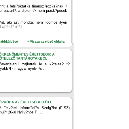
int a fels?oktat?s finansz?roz?s?nak ?
zer pazarl?, a diplom?k nem piack?pesek
?nt, aki azt mondta: nem ildomos ilyen
hat?rid? el?tt.
vábbküldése
« Vissza az előző oldalra
ÖKKENÕMENTES ÉRETTSÉGIK A
ÖTELEZÕ TANTÁRGYAKBÓL
Zavartalanul zajlottak le a k?telez? t?
gyakb?l - magyar nyelv ?s ...
ÕPRÓBA AZ ÉRETTSÉGI ELÕTT
A Felv?teli Inform?ci?s Szolg?lat (FISZ)
anu?r 26-ai Nyilv?nos P ...