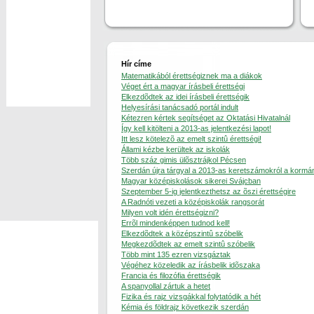
Hír címe
Matematikából érettségiznek ma a diákok
Véget ért a magyar írásbeli érettségi
Elkezdõdtek az idei írásbeli érettségik
Helyesírási tanácsadó portál indult
Kétezren kértek segítséget az Oktatási Hivatalnál
Így kell kitölteni a 2013-as jelentkezési lapot!
Itt lesz kötelezõ az emelt szintû érettségi!
Állami kézbe kerültek az iskolák
Több száz gimis ülõsztrájkol Pécsen
Szerdán újra tárgyal a 2013-as keretszámokról a kormá
Magyar középiskolások sikerei Svájcban
Szeptember 5-ig jelentkezthetsz az õszi érettségire
A Radnóti vezeti a középiskolák rangsorát
Milyen volt idén érettségizni?
Errõl mindenképpen tudnod kell!
Elkezdõdtek a középszintû szóbelik
Megkezdõdtek az emelt szintû szóbelik
Több mint 135 ezren vizsgáztak
Végéhez közeledik az írásbelik idõszaka
Francia és filozófia érettségik
A spanyollal zártuk a hetet
Fizika és rajz vizsgákkal folytatódik a hét
Kémia és földrajz következik szerdán