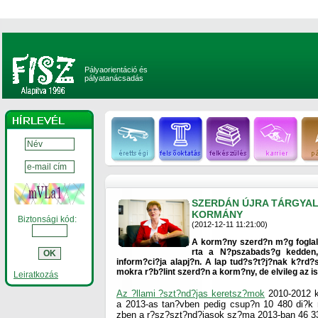
Pályaorientáció és
pályatanácsadás
SZERDÁN ÚJRA TÁRGYAL
KORMÁNY
Biztonsági kód:
(2012-12-11 11:21:00)
A korm?ny szerd?n m?g foglalk
rta a N?pszabads?g kedden,
inform?ci?ja alapj?n. A lap tud?s?t?j?nak k?rd?
mokra r?b?lint szerd?n a korm?ny, de elvileg az 
Leiratkozás
Az ?llami ?szt?nd?jas keretsz?mok
2010-2012 k
a 2013-as tan?vben pedig csup?n 10 480 di?k r
zben a r?sz?szt?nd?jasok sz?ma 2013-ban 46 33