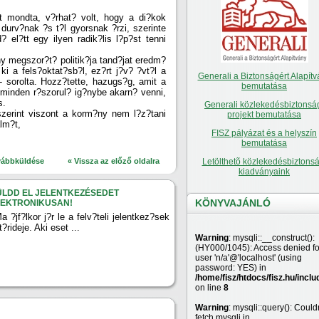
t mondta, v?rhat? volt, hogy a di?kok
 durv?nak ?s t?l gyorsnak ?rzi, szerinte
? el?tt egy ilyen radik?lis l?p?st tenni
ny megszor?t? politik?ja tand?jat eredm?
ki a fels?oktat?sb?l, ez?rt j?v? ?vt?l a
Generali a Biztonságért Alapítv
- sorolta. Hozz?tette, hazugs?g, amit a
bemutatása
a minden r?szorul? ig?nybe akarn? venni,
s.
Generali közlekedésbiztonsá
szerint viszont a korm?ny nem l?z?tani
projekt bemutatása
alm?t,
FISZ pályázat és a helyszín
bemutatása
vábbküldése
« Vissza az előző oldalra
Letölthetõ közlekedésbiztonsá
kiadványaink
ÜLDD EL JELENTKEZÉSEDET
KÖNYVAJÁNLÓ
LEKTRONIKUSAN!
a ?jf?lkor j?r le a felv?teli jelentkez?sek
t?rideje. Aki eset ...
Warning
: mysqli::__construct():
(HY000/1045): Access denied fo
user 'n/a'@'localhost' (using
password: YES) in
/home/fisz/htdocs/fisz.hu/inclu
on line
8
Warning
: mysqli::query(): Couldn
fetch mysqli in