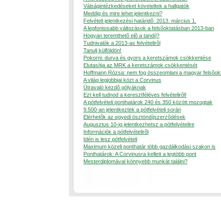
Válságintézkedéseket követeltek a hallgatók
Meddig és mire lehet jelentkezni?
Felvételi jelentkezési határidõ: 2013. március 1.
A legfontosabb változások a felsõoktatásban 2013-ban
Hogyan teremthetõ elõ a tandíj?
Tudnivalók a 2013-as felvételirõl
Tanulj külföldön!
Pokorni: durva és gyors a keretszámok csökkentése
Elutasítja az MRK a keretszámok csökkentését
Hoffmann Rózsa: nem fog összeomlani a magyar felsõok
A világ legjobbjai közt a Corvinus
Útravaló kezdõ gólyáknak
Ezt kell tudnod a keresztféléves felvételirõl!
A pótfelvételi ponthatárok 240 és 350 között mozogtak
9.500-an jelentkeztek a pótfelvételi során
Elérhetõk az egyedi ösztöndíjszerzõdések
Augusztus 10-ig jelentkezhetsz a pótfelvételire
Információk a pótfelvételirõl
Idén is lesz pótfelvételi
Maximum közeli ponthatár több gazdálkodási szakon is
Ponthatárok: A Corvinusra kellett a legtöbb pont
Mesterdiplomával könnyebb munkát találni?