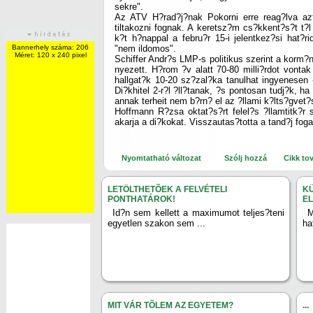
sekre".
Az ATV H?rad?j?nak Pokorni erre reag?lva az
tiltakozni fognak. A keretsz?m cs?kkent?s?t t?l
k?t h?nappal a febru?r 15-i jelentkez?si hat?rid
Bannerhely száma: 206
"nem ildomos".
Méret: 120 x 240 pixel
Schiffer Andr?s LMP-s politikus szerint a korm?
nyezett. H?rom ?v alatt 70-80 milli?rdot vontak 
hallgat?k 10-20 sz?zal?ka tanulhat ingyenesen 
Di?khitel 2-r?l ?ll?tanak, ?s pontosan tudj?k, h
annak terheit nem b?rn? el az ?llami k?lts?gvet?
Hoffmann R?zsa oktat?s?rt felel?s ?llamtitk?r 
akarja a di?kokat. Visszautas?totta a tand?j fog
Nyomtatható változat
Szólj hozzá
Cikk to
LETÖLTHETÕEK A FELVÉTELI
K
PONTHATÁROK!
E
Id?n sem kellett a maximumot teljes?teni
M
egyetlen szakon sem ...
ha
MIT VÁR TÕLEM AZ EGYETEM?
...