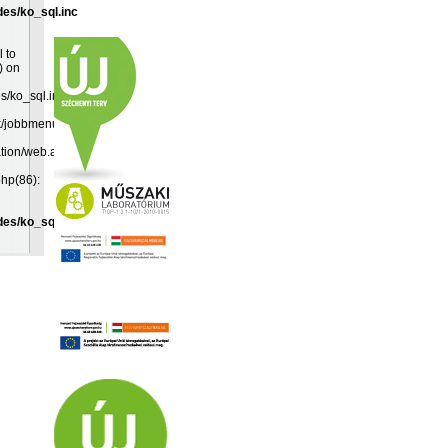
des/ko_sql.inc
l to
) on
es/ko_sql.inc:19
k/jobbmenu.inc(192):
ation/web.app(349):
php(86):
des/ko_sql.inc