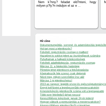
Nem k?nny? feladat eld?nteni, hogy
M
milyen p?ly?n induljon el az e ...
Hír címe
Dokumentumpótlás, sorrend- és adatmódosítás legkésõbb 
Hol tart most a jelentkezés?
Felvételi: regisztrációs csomag e-mailben!
Hazajönni is sokkot jelent az ösztöndíjasok számára
Puhulhatnak a hallgatói kötelezettségek
Felvételi: adatfeldolgozás, regisztrációs csomag
Március 11. a hitelesítés határideje
Péntekig lehet jelentkezni a felsõoktatásba
A beiratkozók fele szerez csak diplomát
Nézd meg, milyen szerzõdést írsz alá!
Március 1-ig jelentkezhetsz!
2013-as rangsor: legjobb orvosi és egészségtudományi 
Ennyit kell fizetni a legnépszerûbb mesterszakokért
A mesterképzés jelentkezõk száma volt a legmagasabb
Több ezer felvételizõ járhat rosszul
Keresztféléves képzések: január 24-én kiderül
Hogyan változik a pontszámítás a mesterszakokon?
A keresztféléves jelentkezõkrõl számokban