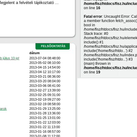
egjelent a felvételi tájékoztató ...
/home/fisz/htdocs/fisz.hu/inclu
on line
16
Fatal error
: Uncaught Error: Cal
a member function fetch_assoc(
bool in
/home/fisz/htdocs/fisz.hu/includ
Stack trace: #0
/home/fisz/htdocs/fisz.hu/eleme
include() #1
FELSÕOKTATÁS
/home/fisz/htdocs/fisz.hu/applic
include('/home/fisz/htdo...') #2
dátum
/home/fisz/htdocs/fisz.hu/index.
július 10-ig!
2013-07-04 08:48:00
include('/home/fisz/htdo...') #3
2013-05-02 08:10:00
{main} thrown in
2013-04-15 14:54:00
/home/fisz/htdocs/fisz.hu/inclu
2013-04-12 10:17:00
on line
19
2013-03-21 08:36:00
2013-03-20 08:04:00
2013-03-06 08:41:00
2013-02-27 13:39:00
2013-02-25 09:31:00
2013-02-19 09:27:00
2013-02-19 08:58:00
karok
2013-01-29 13:25:00
2013-01-28 13:36:00
2013-01-25 13:01:00
2013-01-22 12:03:00
2013-01-22 11:13:00
2013-01-16 08:57:00
2013-01-08 11:12:00