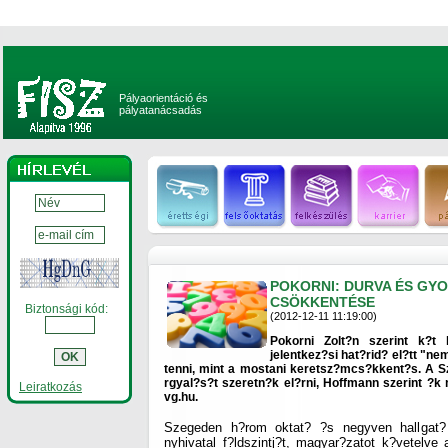
Pályaorientáció és
pályatanácsadás
POKORNI: DURVA ÉS GY
CSÖKKENTÉSE
Biztonsági kód:
(2012-12-11 11:19:00)
Pokorni Zolt?n szerint k?t 
jelentkez?si hat?rid? el?tt "ne
tenni, mint a mostani keretsz?mcs?kkent?s. A S
rgyal?s?t szeretn?k el?rni, Hoffmann szerint ?k n
Leiratkozás
vg.hu.
Szegeden h?rom oktat? ?s negyven hallgat?
nyhivatal f?ldszintj?t, magyar?zatot k?vetelve