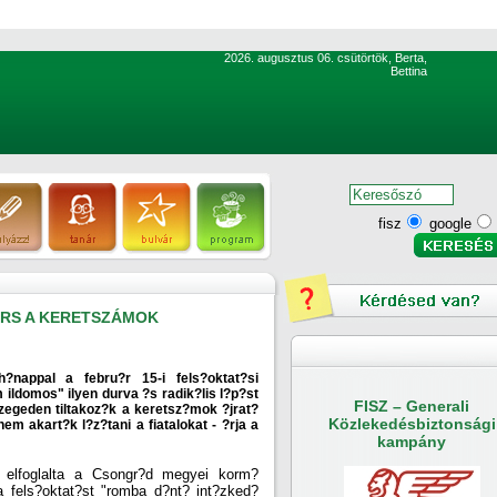
2026. augusztus 06. csütörtök, Berta,
Bettina
fisz
google
ORS A KERETSZÁMOK
h?nappal a febru?r 15-i fels?oktat?si
m ildomos" ilyen durva ?s radik?lis l?p?st
FISZ – Generali
zegeden tiltakoz?k a keretsz?mok ?jrat?
Közlekedésbiztonsági
em akart?k l?z?tani a fiatalokat - ?rja a
kampány
 elfoglalta a Csongr?d megyei korm?
 a fels?oktat?st "romba d?nt? int?zked?