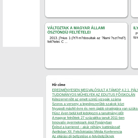
VÁLTOZTAK A MAGYAR ÁLLAMI
IL
ÖSZTÖNDÍJ FELTÉTELEI
P
tiz
2013. j?nius 1-j?t?l m?dosultak az ?llami ?szt?nd?j
felt?telei. C ...
Hír címe
EREDMÉNYESEN MEGVALÓSULT A TÁMOP 4.2.1. PÁL
TUDOMÁNYOS MÛHELYEK AZ EDUTUS FÕISKOLÁN
Kétezerrel nõtt az emelt szintû vizsgák száma
Szoros a verseny a legnépszerûbb szakok közt
Nyugodt másfél évre és nem újabb stratégiára van szük
Húsz éven belül kell ledolgozni a tanulmányi idõt
A magyar felnõttek 27 százaléka tanult 2011-ben
Innovatív gyermekpark épül Pogányban
Építsd a karriered – akár néhány kattintással!
Áprilisban XII. Felsõoktatási Média Konferencia
Az eljárási díj befizetése e-felvételizõknek