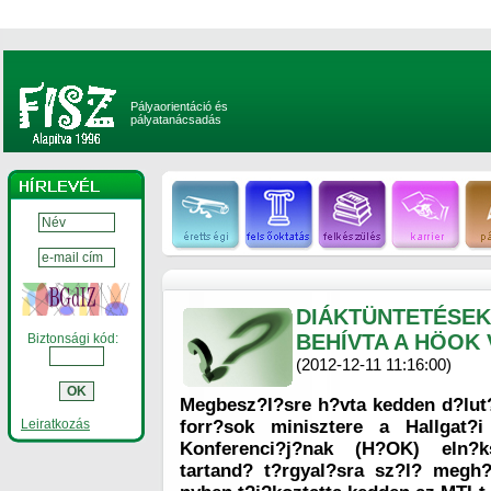
Pályaorientáció és
pályatanácsadás
DIÁKTÜNTETÉSEK
BEHÍVTA A HÖOK 
Biztonsági kód:
(2012-12-11 11:16:00)
Megbesz?l?sre h?vta kedden d?lut
Leiratkozás
forr?sok minisztere a Hallgat?
Konferenci?j?nak (H?OK) eln?k
tartand? t?rgyal?sra sz?l? megh