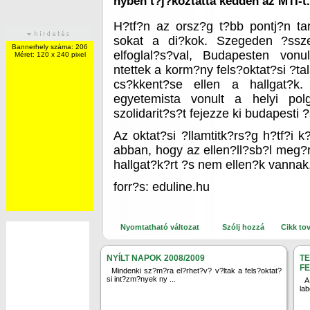
nyben t?j?koztatta kedden az MTI-t.
H?tf?n az orsz?g t?bb pontj?n ta
sokat a di?kok. Szegeden ?ssze
Bannerhely száma: 206
elfoglal?s?val, Budapesten vonu
Méret: 120 x 240 pixel
ntettek a korm?ny fels?oktat?si ?ta
cs?kkent?se ellen a hallgat?k.
egyetemista vonult a helyi polg
szolidarit?s?t fejezze ki budapesti 
Az oktat?si ?llamtitk?rs?g h?tf?i 
abban, hogy az ellen?ll?sb?l meg?r
hallgat?k?rt ?s nem ellen?k vannak
forr?s: eduline.hu
Nyomtatható változat
Szólj hozzá
Cikk to
NYÍLT NAPOK 2008/2009
T
F
Mindenki sz?m?ra el?rhet?v? v?ltak a fels?oktat?
si int?zm?nyek ny ...
A
lab