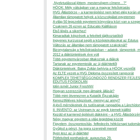
„Nyelvtudással jöttem, mesterségem címere…?”
HÖOK: Mély válságban van a magyar felsõoktatás
HVG Állásbörze – a karrierépítést nem lehet elég korán e
Államilag támogatott helyek a közszolgálati egyetemen
A világ 50 legszebb egyetemi könyvtára közt van a szege
Csaknem 26 ezren az Educatio Kiállításon
Elsõ lépés a sikerhez!
Kimaradtak képzések a felvételi tájékoztatóból
Ingyenes kurzussal segíti a középiskolásokat az Edutus
Változás az államilag nem támogatott szakoknál?
Bizonytalanság a felsõoktatásban – adatok, támpontok, 
2012 a diáktüntetések éve volt
Több egyetemvárosban tiltakoztak a diákok
Tartanak az egyetemisták az új diákhiteltõl
Diáktüntetések: Balog Zoltán behívta a HÖOK vezetõit
Az ELTE vezeti a HVG Diploma összesített rangsorát
KOMPLEX TEHETSÉGGONDOZÓ RENDSZER FEJLES
EDUTUS FÕISKOLÁN
Idén ismét Junior Freshhh!
Hogyan szerezzük meg álmaink állását?
Több mint ötvenezren a Kutatók Éjszakáján
Keresztféléves képzések: mennyi az annyi?
A jövõ mérnökeinek és tudósainak rangadója a Lánchído
II. INVENTO: az Ustream.tv az egyik kiemelt kiállító
Kezdd el karriered építését diákként – a HVG Állásbörzén
Négy magyar egyetem a világ legjobbjai között
Figyelem, összpontosítás, felfedezés hétköznapi tudomá
Gyûjtsd a pénzt, ha jogra szeretnél menni!
Ilyen lesz az új diákhitel
Pótfelvételi ponthatárok: augusztus 29.