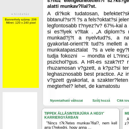
s?hoz elengedhetetlen?l sz?ks?ge
alatti munkav?llal?st.
A di?kok tudatosan, befektet?
bbtanul?sr?l ?s a fels?oktat?si jel
Bannerhely száma: 206
Méret: 120 x 240 pixel
legfontosabb t?nyez?v? 67%-kal a
si es?lyek v?ltak . „A diplom?s m
munkad?j?t a nyelvtud?s, a na
gyakorlat-orient?lt tud?s mellett a
munkatapasztalat
?s a vele egy?t
tudja fokozni
– mondta el L?rincz
pszichol?gus. A HR-es szak?rt? r?
rhuzamosan v?gzett, a k?pz?si te
leghasznosabb best practice. Az in
v?gzett gyakorlat, a szakter?let
megterhel? lehet, de kamatostu
Nyomtatható változat
Szólj hozzá
Cikk to
TIPPEK ÁLLÁSINTERJÚRA A HEGY'
ME
KARRIERGYÁRBAN
A
"Nincs t?k?letes munkav?llal?, nem kell
z?
arra t?rekedni, hogy anna ...