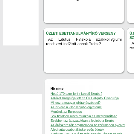
ÜZLETI ESETTANULMÁNYÍRÓ VERSENY
ÚJ
S
Az Edutus F?iskola szakkoll?giumi
A
rendszert ind?tott annak ?rdek? ...
re
Hír címe
Nettó 170 ezer forint kezdõ fizetés?
A Károli hallgatója lett az Év Hallgatói Újságírója
Mi lesz a magyar pilótaképzéssel?
A Harvard a világ legjobb egyeteme
Megújult az Europass
Sok fiatalnak nincs munkája és megtakarítása
Ezekben az ágazatokban a legjobb a fizetés
Az álláskeresõk egyharmada beszél idegen nyelvet
A leghatásosabb álláskeresõs ötletek