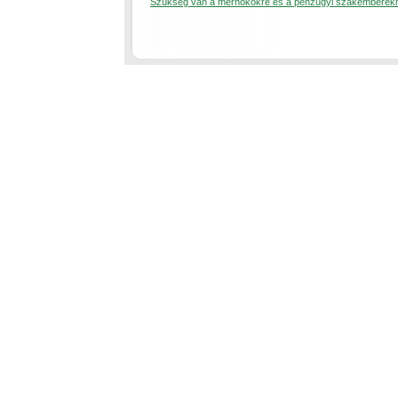
Szükség van a mérnökökre és a pénzügyi szakemberek