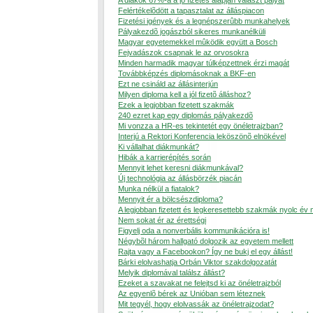
A diákok 67%-a a jó fizetés alapján választ pályát
Felértékelõdött a tapasztalat az álláspiacon
Fizetési igények és a legnépszerûbb munkahelyek
Pályakezdõ jogászból sikeres munkanélküli
Magyar egyetemekkel mûködik együtt a Bosch
Fejvadászok csapnak le az orvosokra
Minden harmadik magyar túlképzettnek érzi magát
Továbbképzés diplomásoknak a BKF-en
Ezt ne csináld az állásinterjún
Milyen diploma kell a jól fizetõ álláshoz?
Ezek a legjobban fizetett szakmák
240 ezret kap egy diplomás pályakezdõ
Mi vonzza a HR-es tekintetét egy önéletrajzban?
Interjú a Rektori Konferencia leköszönõ elnökével
Ki vállalhat diákmunkát?
Hibák a karrierépítés során
Mennyit lehet keresni diákmunkával?
Új technológia az állásbörzék piacán
Munka nélkül a fiatalok?
Mennyit ér a bölcsészdiploma?
A legjobban fizetett és legkeresettebb szakmák nyolc év
Nem sokat ér az érettségi
Figyelj oda a nonverbális kommunikációra is!
Négybõl három hallgató dolgozik az egyetem mellett
Rajta vagy a Facebookon? Így ne bukj el egy állást!
Bárki elolvashatja Orbán Viktor szakdolgozatát
Melyik diplomával találsz állást?
Ezeket a szavakat ne felejtsd ki az önéletrajzból
Az egyenlõ bérek az Unióban sem léteznek
Mit tegyél, hogy elolvassák az önéletrajzodat?