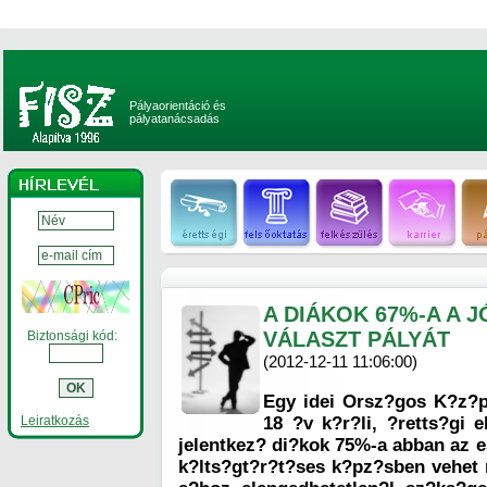
Pályaorientáció és
pályatanácsadás
A DIÁKOK 67%-A A J
VÁLASZT PÁLYÁT
Biztonsági kód:
(2012-12-11 11:06:00)
Egy idei Orsz?gos K?z?pi
Leiratkozás
18 ?v k?r?li, ?retts?gi e
jelentkez? di?kok 75%-a abban az es
k?lts?gt?r?t?ses k?pz?sben vehet r