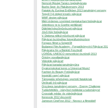
Nemzeti Ifjúsági Tanács logópályázata
Busho Spot- és Plakátverseny 2013
Fiatalok Az Európai Erdõkben 2013 tanulmányi verseny
Tegyél 3 jó dolgot kreatív pályázat
WWF design pályázat
Miért érdemes szerinted megtakarítani fotópályázat
Jelentkezz te is Goethe-gerillának!
Diákhitel képzõmûvészeti pályázat
Jövõ-Kép fotópályázat
V. Diploma nélkül mûvészeti pályázat
Pályázat ösztöndíjas fotográfusképzésre
Forgass filmet a Szigetrõl!
Budapest Film Academy - Forgatókönyvíró Pályázat 201
Pályázatra hív a Bánkitó Fesztivál!
L’ORÉAL-UNESCO nemzetközi ösztöndíj 2013
Örkény novellapályázat
Videoklip pályázat!
Pályázat kanadai tanulmányútra
Gyakornokokat keres a Universal Music!
Fashion és Beauty Fotópályázat
Inspiráló vagy! pályázat
Támogatás tehetséges sportoló fiataloknak
Útrólvaló írói pályázat
Országos tanulmányi verseny - Energy Challenge
Tudásfeltöltés - irányítsd mobilodat a tudományra!
Crosstalk média- és videópályázat
Keressük 2012 ékszerét!
Jameson CineFest 2012 - Nevezz a filmeddel!