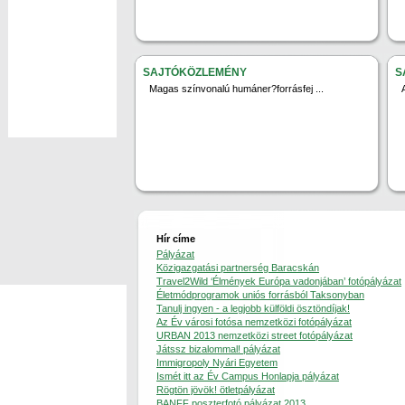
SAJTÓKÖZLEMÉNY
S
Magas színvonalú humáner?forrásfej ...
Hír címe
Pályázat
Közigazgatási partnerség Baracskán
Travel2Wild ‘Élmények Európa vadonjában’ fotópályázat
Életmódprogramok uniós forrásból Taksonyban
Tanulj ingyen - a legjobb külföldi ösztöndíjak!
Az Év városi fotósa nemzetközi fotópályázat
URBAN 2013 nemzetközi street fotópályázat
Játssz bizalommal! pályázat
Immigropoly Nyári Egyetem
Ismét itt az Év Campus Honlapja pályázat
Rögtön jövök! ötletpályázat
BANFF poszterfotó pályázat 2013