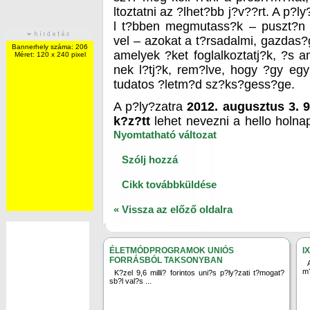
ltoztatni az ?lhet?bb j?v??rt. A p?l
l t?bben megmutass?k – puszt?n
vel – azokat a t?rsadalmi, gazdas?
Bannerhely száma: 206
amelyek ?ket foglalkoztatj?k, ?s
Méret: 120 x 240 pixel
nek l?tj?k, rem?lve, hogy ?gy egy
tudatos ?letm?d sz?ks?gess?ge.
A p?ly?zatra
2012. augusztus 3. 
k?z?tt
lehet nevezni a hello holna
Nyomtatható változat
Szólj hozzá
Cikk továbbküldése
« Vissza az előző oldalra
ÉLETMÓDPROGRAMOK UNIÓS
I
FORRÁSBÓL TAKSONYBAN
m?
K?zel 9,6 milli? forintos uni?s p?ly?zati t?mogat?
sb?l val?s ...