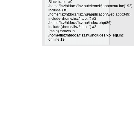
Stack trace: #0
/home/fisz/htdocs/fisz.hu/elemek/jobbmenu.inc(192):
include() #1
/home/fisz/htdocs/fisz.hu/application/web.app(349):
include('/home/fisz/htdo...') #2
/home/fisz/htdocs/fisz.hu/index.php(86):
include('/home/fisz/htdo...') #3
{main} thrown in
/home/fisz/htdocs/fisz.hu/includes/ko_sql.inc
on line
19