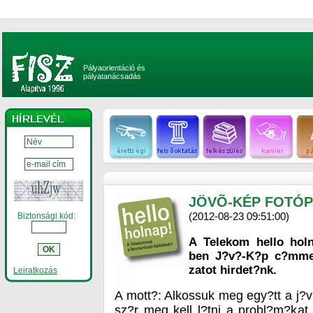
Pályaorientáció és
pályatanácsadás
JÖVÕ-KÉP FOTÓP
(2012-08-23 09:51:00)
Biztonsági kód:
A Telekom hello hol
ben J?v?-K?p c?mmel
zatot hirdet?nk.
Leiratkozás
A mott?: Alkossuk meg egy?tt a j?v?
sz?r meg kell l?tni a probl?m?kat,