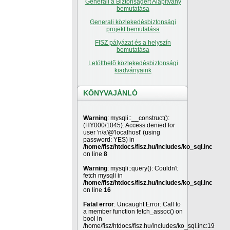
Generali a Biztonságért Alapítvány
bemutatása
Generali közlekedésbiztonsági
projekt bemutatása
FISZ pályázat és a helyszín
bemutatása
Letölthetõ közlekedésbiztonsági
kiadványaink
KÖNYVAJÁNLÓ
Warning
: mysqli::__construct():
(HY000/1045): Access denied for
user 'n/a'@'localhost' (using
password: YES) in
/home/fisz/htdocs/fisz.hu/includes/ko_sql.inc
on line
8
Warning
: mysqli::query(): Couldn't
fetch mysqli in
/home/fisz/htdocs/fisz.hu/includes/ko_sql.inc
on line
16
Fatal error
: Uncaught Error: Call to
a member function fetch_assoc() on
bool in
/home/fisz/htdocs/fisz.hu/includes/ko_sql.inc:19