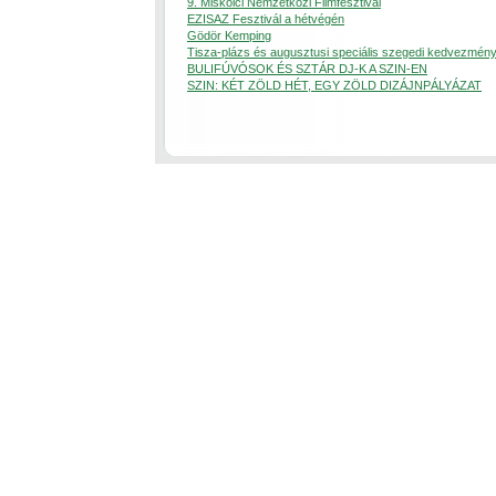
9. Miskolci Nemzetközi Filmfesztivál
EZISAZ Fesztivál a hétvégén
Gödör Kemping
Tisza-plázs és augusztusi speciális szegedi kedvezmén
BULIFÚVÓSOK ÉS SZTÁR DJ-K A SZIN-EN
SZIN: KÉT ZÖLD HÉT, EGY ZÖLD DIZÁJNPÁLYÁZAT