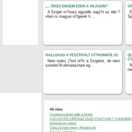
„... ÕRIZZ ENGEM EZEN A VILÁGON!"
ÛR
A Sziget m?nusz egyedik napj?n az idei ?
E
vben is magyar sl?gerek h ...
Sp
HALLGASD A FESZTIVÁLT OTTHONRÓL IS!
Q
C
Nem tudsz j?nni id?n a Szigetre, de nem
N
szeretn?d elmulasztani eg ...
na
Hír címe
Csodaországgá válik a Sziget
A SCOOTER ZÁRTA AZ IGAZI FESZTIVÁLT TOKAJBAN
Emigrálj egy hétre!
CeeLo Green megy, Afrojack jön