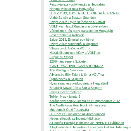
Sound a strandon
Fesztiválrezsi-csökkentés a Hegyalján
Hangolj Volbeat-tel a Hegyaljára
HEGY' 2013, AHOL A STÍLUSOK TALÁLKOZNAK
Újabb 21 név a Balaton Soundon
Sziget 2013: Egyre színesebb a kínálat
VOLT: van, lesz! Ráadásul a Lõvérekben!
Vérbeli rock- és party-paradicsom Hegyalján
Fõszerepben a Robotok
Sziget 2013: Emigrálj egy hétre!
Sziget 2013: Mindenbõl a legjobbat
Világsztárok A-Z-ig a VOLTon
Hazaiból sem lesz hiány a VOLT-on
Cirque du Sziget
120% tánczene a Szigeten
IGAZI FESZTIVÁL IGAZI ARCOKNAK
The Prodigy a Soundon
A Hurts és Billy Talent is jön a VOLT-ra
Újabb nevek a Szigeten
Nyerj saját fesztiválkocsmát a Hegyalján!
Breaking News: Jön a Blur a Szigetre
Party kétezer méteren
Tolkien Nap - január 5.
Karácsonyi KönyvFieszta és Hungarocomix 2012
The North Face Reel Rock Filmfesztivál
Múzeumok Õszi Fesztiválja
DJ Cam és Blockhead az Akváriumban
Neves elõadók az Invento kiállításon
A Csodák Palotája is ott lesz az INVENTO kiállításon
A legkülönfélébb területekrõl érkeznek kiállítók Tatabányá