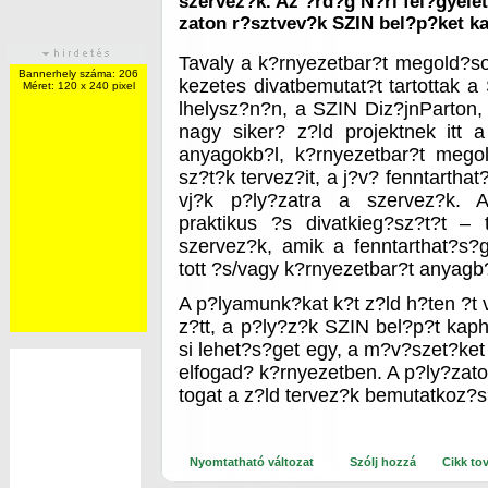
szervez?k. Az ?rd?g N?ri fel?gyelet
zaton r?sztvev?k SZIN bel?p?ket k
Tavaly a k?rnyezetbar?t megold?s
Bannerhely száma: 206
kezetes divatbemutat?t tartottak a
Méret: 120 x 240 pixel
lhelysz?n?n, a SZIN Diz?jnParton, 
nagy siker? z?ld projektnek itt a 
anyagokb?l, k?rnyezetbar?t megol
sz?t?k tervez?it, a j?v? fenntarthat?
vj?k p?ly?zatra a szervez?k. 
praktikus ?s divatkieg?sz?t?t –
szervez?k, amik a fenntarthat?s?
tott ?s/vagy k?rnyezetbar?t anyagb?
A p?lyamunk?kat k?t z?ld h?ten ?t v
z?tt, a p?ly?z?k SZIN bel?p?t kap
si lehet?s?get egy, a m?v?szet?ket 
elfogad? k?rnyezetben. A p?ly?zatot 
togat a z?ld tervez?k bemutatkoz?s
Nyomtatható változat
Szólj hozzá
Cikk to