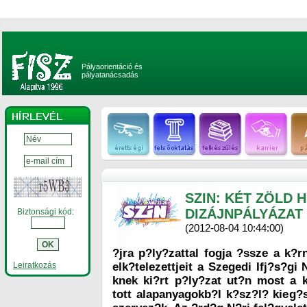
Pályaorientáció és
pályatanácsadás
SZIN: KÉT ZÖLD 
DIZÁJNPÁLYÁZAT
Biztonsági kód:
(2012-08-04 10:44:00)
?jra p?ly?zattal fogja ?ssze a k?r
Leiratkozás
elk?telezettjeit a Szegedi Ifj?s?gi 
knek ki?rt p?ly?zat ut?n most a 
tott alapanyagokb?l k?sz?l? kieg?