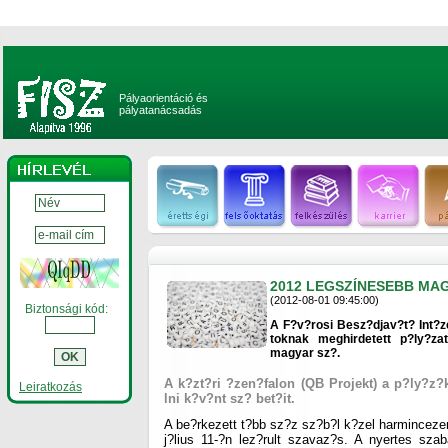
Pályaorientáció és
pályatanácsadás
2012 LEGSZÍNESEBB MA
(2012-08-01 09:45:00)
Biztonsági kód:
A F?v?rosi Besz?djav?t? Int?z
toknak meghirdetett p?ly?z
magyar sz?.
A k?zt?ri ?zen?falon (QB Projekt) a p?ly?z?
Leiratkozás
lni k?v?nt sz? bet?it.
A be?rkezett t?bb sz?z sz?b?l k?zel harmincezer
j?lius 11-?n lez?rult szavaz?s. A nyertes s