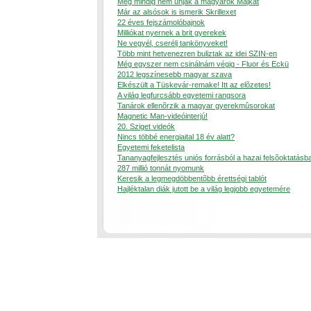
Még mindig nem unják a magyarok Majkát
Már az alsósok is ismerik Skrillexet
22 éves fejszámolóbajnok
Milliókat nyernek a brit gyerekek
Ne vegyél, cserélj tankönyveket!
Több mint hetvenezren buliztak az idei SZIN-en
Még egyszer nem csinálnám végig - Fluor és Eckü
2012 legszínesebb magyar szava
Elkészült a Tüskevár-remake! Itt az elõzetes!
A világ legfurcsább egyetemi rangsora
Tanárok ellenõrzik a magyar gyerekmûsorokat
Magnetic Man-videóinterjú!
20. Sziget videók
Nincs többé energiaital 18 év alatt?
Egyetemi feketelista
Tananyagfejlesztés uniós forrásból a hazai felsõoktatásb
287 millió tonnát nyomunk
Keresik a legmegdöbbentõbb érettségi tablót
Hajléktalan diák jutott be a világ legjobb egyetemére