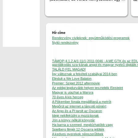
Hír címe
Rendezvény civileknek: együttmûködési programok
Nyitó rendezvény
TÁMOP-4.1.2.A/1-11/1-2011-0046 - A ME GTK és az ED
gazdálkodás sza-kának angol és magyar nyelvû digitális 
TALÁLD FEL MAGAD!
Így változnak a felvételi szabályai 2014-ben
Elindult a We Love Balaton
Premier: Sziget 2012 aftermovie
Az eddigi legdurvább helyen tesztelték Einsteint
Magyar is utazhat a Marsra
70 éves A kis herceg
A Pókember fonala megállítaná a metrót
Megõrül az internet a táncoló póniért
Az Argo és a Pi tarolt az Oscaron
Ideje nekifeküdni a mozizásnak
Jön a könyv nélküli könyvtár
Ha barna a szemed, megbízhatóbb vagy
Spielberg filmjét 12 Oscarra jelölték
A kedves gyerekek népszerûbbek