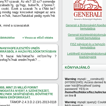
ny?t? szavak. Az els? 10 sz? sorrendje
szabads?g, gy?ngy, bubor?k, z?pores?,
?r, csoki. Ezek a szavak ?s a t?bbi be?
 mindig nagy kincseket rejteget az arra
a m?sik, haszn?latukkal pedig nyelv?nk
?k, mind a szavazatuk
Generali a Biztonságért Alapítv
bemutatása
Generali közlekedésbiztonsá
vábbküldése
« Vissza az előző oldalra
projekt bemutatása
FISZ pályázat és a helyszín
bemutatása
ANANYAGFEJLESZTÉS UNIÓS
ORRÁSBÓL A HAZAI FELSÕOKTATÁSBAN
Letölthetõ közlekedésbiztonsá
?t hazai fels?oktat?si int?zm?ny ?
kiadványaink
zefog?s?nak eredm?nyek? ...
KÖNYVAJÁNLÓ
Warning
: mysqli::__construct():
(HY000/1045): Access denied fo
user 'n/a'@'localhost' (using
BB, MINT 25 MILLIÓ FORINT
password: YES) in
MOGATÁS NYERT A SZÖVETKEZET,
/home/fisz/htdocs/fisz.hu/inclu
ELYNEK SEGÍTSÉGÉVEL BÕVÍTHETTE
on line
8
UMÁN ERÕFORRÁSÁT.
 TÁMOP-2.4.3.D.2-13/1-2013-0118
Warning
: mysqli::query(): Couldn
onosító ...
fetch mysqli in