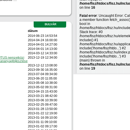
/home/fisz/htdocs/fisz.hu/inclu
on line
16
Fatal error
: Uncaught Error: Cal
a member function fetch_assoc(
bool in
BULVÁR
/home/fisz/htdocs/fisz.hu/includ
dátum
Stack trace: #0
2014-06-23 14:53:54
/home/fisz/htdocs/fisz.hu/eleme
include() #1
2014-04-24 16:00:00
/home/fisz/htdocs/fisz.hu/applic
2014-04-01 14:27:00
include('/home/fisz/htdo...') #2
2014-04-01 14:13:00
/home/fisz/htdocs/fisz.hu/index.
2014-03-12 14:33:00
include('/home/fisz/htdo...') #3
UTUS nemzetközi
2013-12-19 12:34:00
{main} thrown in
tananyagfejlesztése
/home/fisz/htdocs/fisz.hu/inclu
2013-12-12 13:08:00
on line
19
2013-09-30 16:35:00
2013-07-04 09:34:00
2013-06-20 11:05:00
2013-05-08 10:38:00
2013-05-02 09:31:00
2013-04-15 15:43:00
2013-03-21 08:42:00
2013-03-06 10:39:00
2013-02-25 09:47:00
2013-01-28 13:50:00
2013-01-22 12:19:00
2013-01-16 09:10:00
2013-01-11 09:10:00
2013-01-02 09:17:00