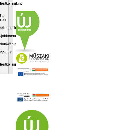
des/ko_sql.inc
l to
) on
es/ko_sql.inc:19
k/jobbmenu.inc(192):
ation/web.app(349):
php(86):
des/ko_sql.inc