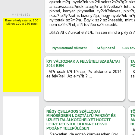
geztek m?g nyelv?nk val?di soksz?n?s?g?t bizo
a szavazatsz?mok alapj?n a k?vetkez? lett: 
pirkad, kanyar, pitymallat, ty?kh?sleves, pipit
rkez? p?ly?zat is bizony?tja, hogy nyelv?nk m?g
nyitottak sz?m?ra. Egyik sz? sz?nesebb, mint 
Bannerhely száma: 206
Méret: 120 x 240 pixel
nem sz?rk?l el, s?t tov?bb sz?nesedik.
„Kit?z?tt c?lunkat el?rt?k, hiszen mind a p?ly?z
Nyomtatható változat
Szólj hozzá
Cikk to
ÍGY VÁLTOZNAK A FELVÉTELI SZABÁLYAI
T
2014-BEN
F
M?r csak k?t h?nap, ?s elstartol a 2014-
K
es felv?teli. Az elm?lt ? ...
ss
NÉGY CSILLAGOS SZÁLLODAI
TÖ
MINÕSÉGBEN I. OSZTÁLYÚ PANZIÓT ÉS
TÁ
ÜZLETI TALÁLKOZÓHELYET HOZOTT
AM
LÉTRE PÉCSTÕL 10 KM-RE FEKVÕ
H
POGÁNY TELEPÜLÉSEN
A
„Szokatlan, de vonzó környezetben úgy ...
az