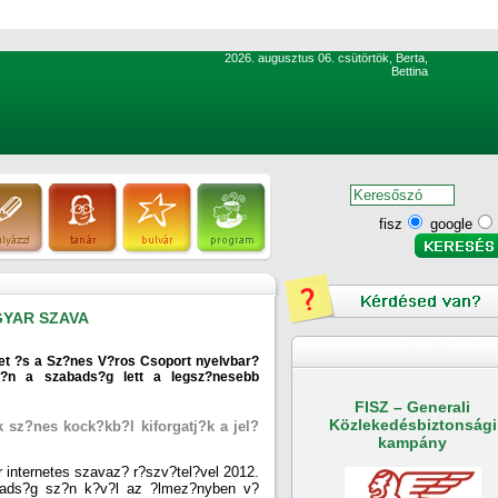
2026. augusztus 06. csütörtök, Berta,
Bettina
fisz
google
GYAR SZAVA
et ?s a Sz?nes V?ros Csoport nyelvbar?
at?n a szabads?g lett a legsz?nesebb
FISZ – Generali
Közlekedésbiztonsági
k sz?nes kock?kb?l kiforgatj?k a jel?
kampány
 internetes szavaz? r?szv?tel?vel 2012.
zabads?g sz?n k?v?l az ?lmez?nyben v?