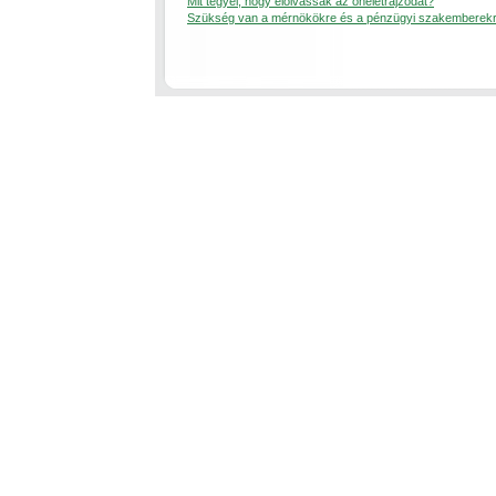
Mit tegyél, hogy elolvassák az önéletrajzodat?
Szükség van a mérnökökre és a pénzügyi szakemberek