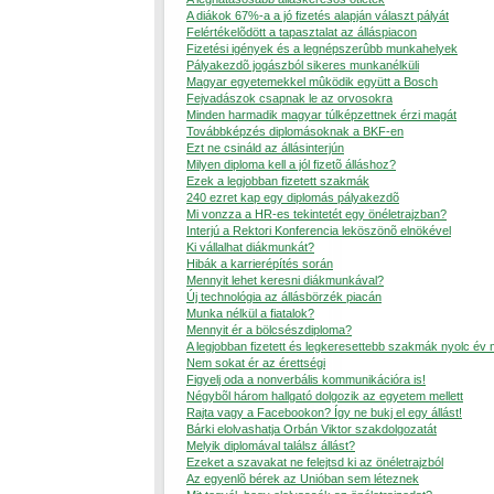
A diákok 67%-a a jó fizetés alapján választ pályát
Felértékelõdött a tapasztalat az álláspiacon
Fizetési igények és a legnépszerûbb munkahelyek
Pályakezdõ jogászból sikeres munkanélküli
Magyar egyetemekkel mûködik együtt a Bosch
Fejvadászok csapnak le az orvosokra
Minden harmadik magyar túlképzettnek érzi magát
Továbbképzés diplomásoknak a BKF-en
Ezt ne csináld az állásinterjún
Milyen diploma kell a jól fizetõ álláshoz?
Ezek a legjobban fizetett szakmák
240 ezret kap egy diplomás pályakezdõ
Mi vonzza a HR-es tekintetét egy önéletrajzban?
Interjú a Rektori Konferencia leköszönõ elnökével
Ki vállalhat diákmunkát?
Hibák a karrierépítés során
Mennyit lehet keresni diákmunkával?
Új technológia az állásbörzék piacán
Munka nélkül a fiatalok?
Mennyit ér a bölcsészdiploma?
A legjobban fizetett és legkeresettebb szakmák nyolc év
Nem sokat ér az érettségi
Figyelj oda a nonverbális kommunikációra is!
Négybõl három hallgató dolgozik az egyetem mellett
Rajta vagy a Facebookon? Így ne bukj el egy állást!
Bárki elolvashatja Orbán Viktor szakdolgozatát
Melyik diplomával találsz állást?
Ezeket a szavakat ne felejtsd ki az önéletrajzból
Az egyenlõ bérek az Unióban sem léteznek