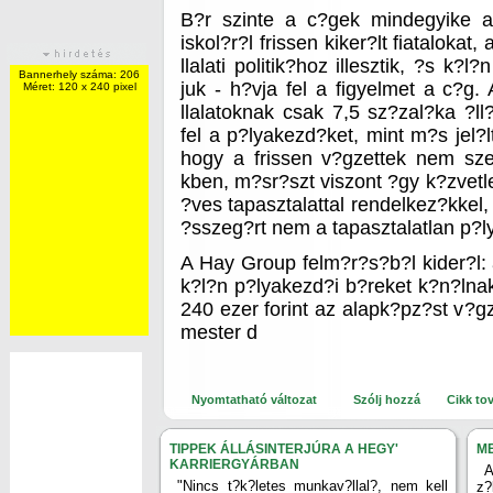
B?r szinte a c?gek mindegyike a
iskol?r?l frissen kiker?lt fiatalokat
llalati politik?hoz illesztik, ?s k?l
Bannerhely száma: 206
juk - h?vja fel a figyelmet a c?g.
Méret: 120 x 240 pixel
llalatoknak csak 7,5 sz?zal?ka ?ll
fel a p?lyakezd?ket, mint m?s jel?lt
hogy a frissen v?gzettek nem sze
kben, m?sr?szt viszont ?gy k?zvetl
?ves tapasztalattal rendelkez?kkel
?sszeg?rt nem a tapasztalatlan p?l
A Hay Group felm?r?s?b?l kider?l:
k?l?n p?lyakezd?i b?reket k?n?lnak
240 ezer forint az alapk?pz?st v?gz
mester d
Nyomtatható változat
Szólj hozzá
Cikk to
TIPPEK ÁLLÁSINTERJÚRA A HEGY'
ME
KARRIERGYÁRBAN
A
"Nincs t?k?letes munkav?llal?, nem kell
z?