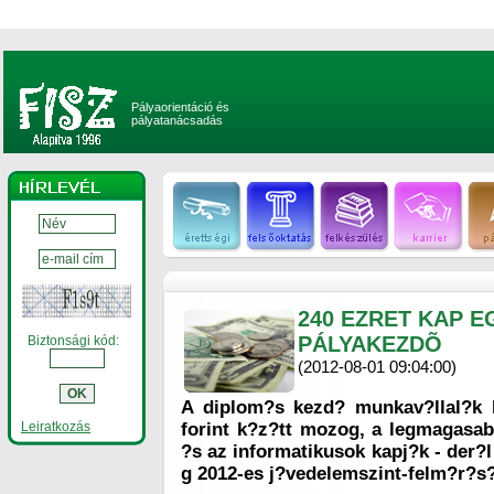
Pályaorientáció és
pályatanácsadás
240 EZRET KAP 
PÁLYAKEZDÕ
Biztonsági kód:
(2012-08-01 09:04:00)
A diplom?s kezd? munkav?llal?k 
Leiratkozás
forint k?z?tt mozog, a legmagasa
?s az informatikusok kapj?k - der?
g 2012-es j?vedelemszint-felm?r?s?