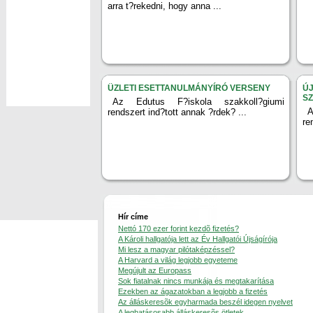
arra t?rekedni, hogy anna ...
ÜZLETI ESETTANULMÁNYÍRÓ VERSENY
ÚJ
S
Az Edutus F?iskola szakkoll?giumi
A
rendszert ind?tott annak ?rdek? ...
re
Hír címe
Nettó 170 ezer forint kezdõ fizetés?
A Károli hallgatója lett az Év Hallgatói Újságírója
Mi lesz a magyar pilótaképzéssel?
A Harvard a világ legjobb egyeteme
Megújult az Europass
Sok fiatalnak nincs munkája és megtakarítása
Ezekben az ágazatokban a legjobb a fizetés
Az álláskeresõk egyharmada beszél idegen nyelvet
A leghatásosabb álláskeresõs ötletek