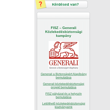
FISZ – Generali
Közlekedésbiztonsági
kampány
Generali a Biztonságért Alapítvány
bemutatása
Generali közlekedésbiztonsági
projekt bemutatása
FISZ pályázat és a helyszín
bemutatása
Letölthetõ közlekedésbiztonsági
kiadványaink