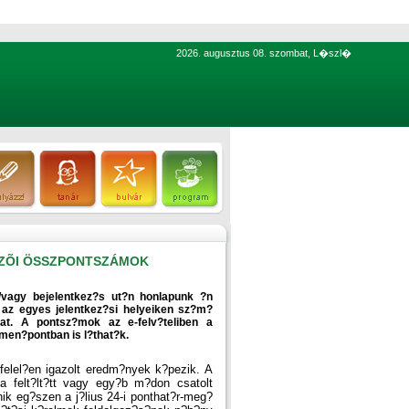
2026. augusztus 08. szombat, L�szl�
EZÕI ÖSSZPONTSZÁMOK
s/vagy bejelentkez?s ut?n honlapunk ?n
 az egyes jelentkez?si helyeiken sz?m?
kat. A pontsz?mok az e-felv?teliben a
en?pontban is l?that?k.
elel?en igazolt eredm?nyek k?pezik. A
 a felt?lt?tt vagy egy?b m?don csatolt
k eg?szen a j?lius 24-i ponthat?r-meg?