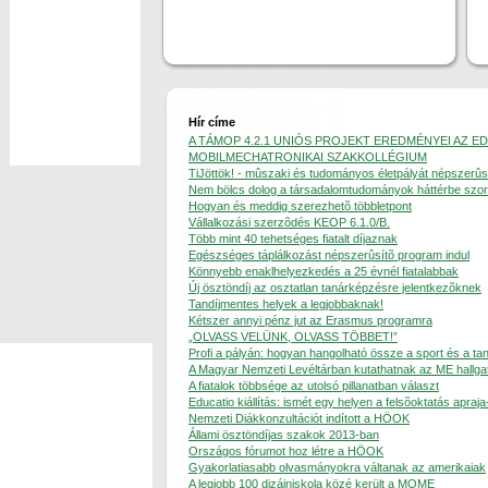
Hír címe
A TÁMOP 4.2.1 UNIÓS PROJEKT EREDMÉNYEI AZ 
MOBILMECHATRONIKAI SZAKKOLLÉGIUM
TiJöttök! - mûszaki és tudományos életpályát népszerûs
Nem bölcs dolog a társadalomtudományok háttérbe szor
Hogyan és meddig szerezhetõ többletpont
Vállalkozási szerzõdés KEOP 6.1.0/B.
Több mint 40 tehetséges fiatalt díjaznak
Egészséges táplálkozást népszerûsítõ program indul
Könnyebb enaklhelyezkedés a 25 évnél fiatalabbak
Új ösztöndíj az osztatlan tanárképzésre jelentkezõknek
Tandíjmentes helyek a legjobbaknak!
Kétszer annyi pénz jut az Erasmus programra
„OLVASS VELÜNK, OLVASS TÖBBET!”
Profi a pályán: hogyan hangolható össze a sport és a ta
A Magyar Nemzeti Levéltárban kutathatnak az ME hallgat
A fiatalok többsége az utolsó pillanatban választ
Educatio kiállítás: ismét egy helyen a felsõoktatás apraj
Nemzeti Diákkonzultációt indított a HÖOK
Állami ösztöndíjas szakok 2013-ban
Országos fórumot hoz létre a HÖOK
Gyakorlatiasabb olvasmányokra váltanak az amerikaiak
A legjobb 100 dizájniskola közé került a MOME