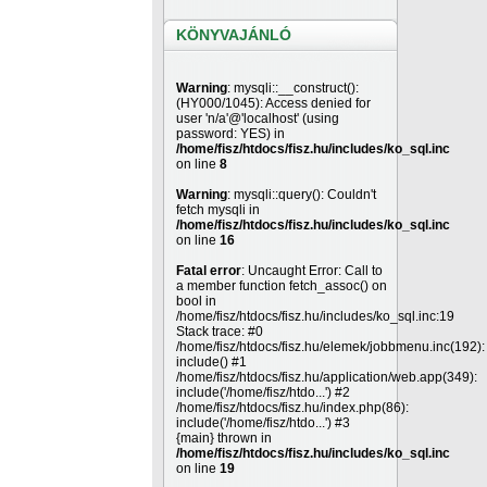
KÖNYVAJÁNLÓ
Warning
: mysqli::__construct():
(HY000/1045): Access denied for
user 'n/a'@'localhost' (using
password: YES) in
/home/fisz/htdocs/fisz.hu/includes/ko_sql.inc
on line
8
Warning
: mysqli::query(): Couldn't
fetch mysqli in
/home/fisz/htdocs/fisz.hu/includes/ko_sql.inc
on line
16
Fatal error
: Uncaught Error: Call to
a member function fetch_assoc() on
bool in
/home/fisz/htdocs/fisz.hu/includes/ko_sql.inc:19
Stack trace: #0
/home/fisz/htdocs/fisz.hu/elemek/jobbmenu.inc(192):
include() #1
/home/fisz/htdocs/fisz.hu/application/web.app(349):
include('/home/fisz/htdo...') #2
/home/fisz/htdocs/fisz.hu/index.php(86):
include('/home/fisz/htdo...') #3
{main} thrown in
/home/fisz/htdocs/fisz.hu/includes/ko_sql.inc
on line
19