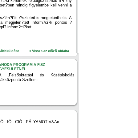
s?t?si k?relmek feldolgoz?s?nak n?h?ny
set?ben mindig figyelembe kell venni a
z?m?t?s r?szleteit is megtekinthetik. A
 a megjelen?tett inform?ci?k pontos ?
pl? inform?ci?kat.
vábbküldése
« Vissza az előző oldalra
ANODA PROGRAM A FISZ
GYESÜLETNÉL
A „Felsőoktatási és Középiskolás
iákközpontú Szellemi ...
"Ó...IÓ...CIÓ...PÁLYAMOTIV&Aa ...