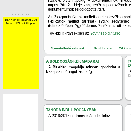
llap?t?s el?tti napokig. A dokumentumok, m?do
napos ?tfut?si ideje van, teh?t a pontsz?mok e
dokumentumok feldolgozotts?g?t.
Az ?sszpontsz?mok mellett a jelentkez?k a ponts
Bannerhely száma: 206
t?bl?zatok mellett tal?lhat? s?g?k seg?tenek
Méret: 120 x 240 pixel
rtelmez?s?ben, ?gy ?rdemes ?tn?zni az ott szere
Tov?bbi k?rd?sekben az
?gyf?lszolg?ltunk
Nyomtatható változat
Szólj hozzá
Cikk to
A BOLDOGSÁG KÉK MADARA!
T
E
A Bluebird megoldja minden gondodat a
k?z?pszint? angol ?retts?gi ...
D
TANODA INDUL POGÁNYBAN
...
A 2016/2017-es tanév második félév ...