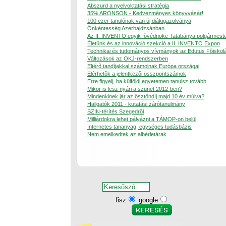
Abszurd a nyelvoktatási stratégia
35% ARONSON - Kedvezményes könyvvásár!
100 ezer tanulónak van új diákigazolványa
Önkéntesség Azerbajdzsánban
Az II. INVENTO egyik fõvédnöke Tatabánya polgármest
Életünk és az innováció szekció a II. INVENTO Expon
Technikai és tudományos vívmányok az Edutus Fõiskol
Változások az OKJ-rendszerben
Eltérõ tandíjakkal számolnak Európa országai
Elérhetõk a jelentkezõi összpontszámok
Erre figyelj, ha külföldi egyetemen tanulsz tovább
Mikor is lesz nyári a szünet 2012-ben?
Mindenkinek jár az ösztöndíj majd 10 év múlva?
Hallgatók 2011 - kutatási zárótanulmány
SZIN-térítés Szegedrõl
Milliárdokra lehet pályázni a TÁMOP-on belül
Internetes tananyag, egységes tudásbázis
Nem emelkedtek az albérletárak
fisz
google