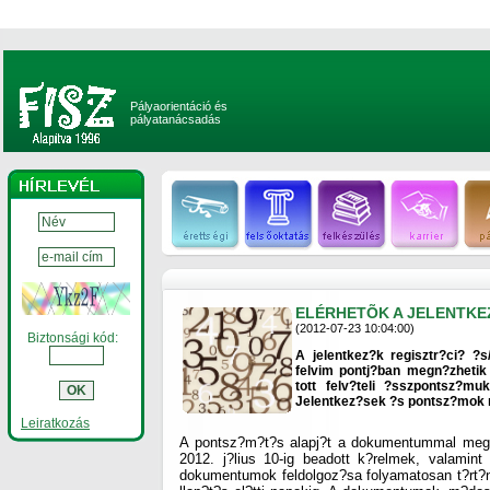
Pályaorientáció és
pályatanácsadás
ELÉRHETÕK A JELENTK
(2012-07-23 10:04:00)
Biztonsági kód:
A jelentkez?k regisztr?ci? ?
felvim pontj?ban megn?zhetik
tott felv?teli ?sszpontsz?mu
Jelentkez?sek ?s pontsz?mok m
Leiratkozás
A pontsz?m?t?s alapj?t a dokumentummal megf
2012. j?lius 10-ig beadott k?relmek, valamint
dokumentumok feldolgoz?sa folyamatosan t?rt?ni