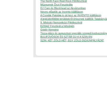
The North Face Reel Rock Filmfesztivál
Múzeumok Õszi Fesztiválja
DJ Cam és Blockhead az Akváriumban
Neves elõadók az Invento kiállításon
A Csodák Palotája is ott lesz az INVENTO kiállításon
A legkülönfélébb területekrõl érkeznek kiállítók Tatabányá
9. Miskolci Nemzetközi Filmfesztivál
EZISAZ Fesztivál a hétvégén
Gödör Kemping
Tisza-plázs és augusztusi speciális szegedi kedvezmén
BULIFÚVÓSOK ÉS SZTÁR DJ-K A SZIN-EN
SZIN: KÉT ZÖLD HÉT, EGY ZÖLD DIZÁJNPÁLYÁZAT