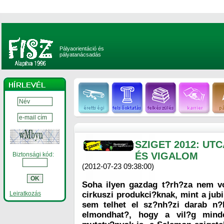
Pályaorientáció és
pályatanácsadás
SZIGET 2012: UT
ÉS VIGALOM
Biztonsági kód:
(2012-07-23 09:38:00)
Soha ilyen gazdag t?rh?za nem v
Leiratkozás
cirkuszi produkci?knak, mint a jub
sem telhet el sz?nh?zi darab n?
elmondhat?, hogy a vil?g minde