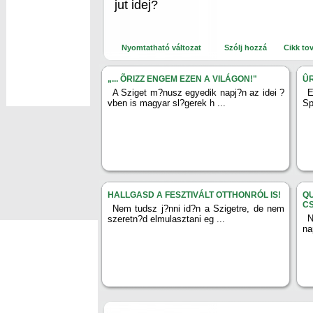
jut idej?
Nyomtatható változat
Szólj hozzá
Cikk to
„... ÕRIZZ ENGEM EZEN A VILÁGON!"
ÛR
A Sziget m?nusz egyedik napj?n az idei ?
E
vben is magyar sl?gerek h ...
Sp
HALLGASD A FESZTIVÁLT OTTHONRÓL IS!
Q
C
Nem tudsz j?nni id?n a Szigetre, de nem
N
szeretn?d elmulasztani eg ...
na