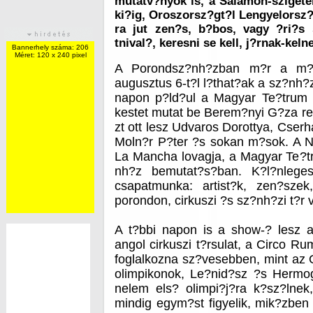
mutatv?nyok is, a Salamon-szigetek
ki?ig, Oroszorsz?gt?l Lengyelorsz?
ra jut zen?s, b?bos, vagy ?ri?s 
tnival?, keresni se kell, j?rnak-kel
Bannerhely száma: 206
Méret: 120 x 240 pixel
A Porondsz?nh?zban m?r a m?n
augusztus 6-t?l l?that?ak a sz?nh?
napon p?ld?ul a Magyar Te?trum
kestet mutat be Berem?nyi G?za r
zt ott lesz Udvaros Dorottya, Cserh
Moln?r P?ter ?s sokan m?sok. A N
La Mancha lovagja, a Magyar Te?t
nh?z bemutat?s?ban. K?l?nleges
csapatmunka: artist?k, zen?sze
porondon, cirkuszi ?s sz?nh?zi t?r 
A t?bbi napon is a show-? lesz a
angol cirkuszi t?rsulat, a Circo R
foglalkozna sz?vesebben, mint az O
olimpikonok, Le?nid?sz ?s Hermo
nelem els? olimpi?j?ra k?sz?lnek
mindig egym?st figyelik, mik?zbe