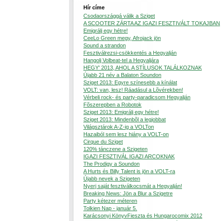
Hír címe
Csodaországgá válik a Sziget
A SCOOTER ZÁRTA AZ IGAZI FESZTIVÁLT TOKAJBAN
Emigrálj egy hétre!
CeeLo Green megy, Afrojack jön
Sound a strandon
Fesztiválrezsi-csökkentés a Hegyalján
Hangolj Volbeat-tel a Hegyaljára
HEGY' 2013, AHOL A STÍLUSOK TALÁLKOZNAK
Újabb 21 név a Balaton Soundon
Sziget 2013: Egyre színesebb a kínálat
VOLT: van, lesz! Ráadásul a Lõvérekben!
Vérbeli rock- és party-paradicsom Hegyalján
Fõszerepben a Robotok
Sziget 2013: Emigrálj egy hétre!
Sziget 2013: Mindenbõl a legjobbat
Világsztárok A-Z-ig a VOLTon
Hazaiból sem lesz hiány a VOLT-on
Cirque du Sziget
120% tánczene a Szigeten
IGAZI FESZTIVÁL IGAZI ARCOKNAK
The Prodigy a Soundon
A Hurts és Billy Talent is jön a VOLT-ra
Újabb nevek a Szigeten
Nyerj saját fesztiválkocsmát a Hegyalján!
Breaking News: Jön a Blur a Szigetre
Party kétezer méteren
Tolkien Nap - január 5.
Karácsonyi KönyvFieszta és Hungarocomix 2012