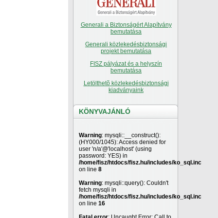
Generali a Biztonságért Alapítvány
bemutatása
Generali közlekedésbiztonsági
projekt bemutatása
FISZ pályázat és a helyszín
bemutatása
Letölthetõ közlekedésbiztonsági
kiadványaink
KÖNYVAJÁNLÓ
Warning
: mysqli::__construct():
(HY000/1045): Access denied for
user 'n/a'@'localhost' (using
password: YES) in
/home/fisz/htdocs/fisz.hu/includes/ko_sql.inc
on line
8
Warning
: mysqli::query(): Couldn't
fetch mysqli in
/home/fisz/htdocs/fisz.hu/includes/ko_sql.inc
on line
16
Fatal error
: Uncaught Error: Call to