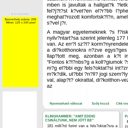
mben is javultak a hallgat?k ?let
fel?j?t?st k?vet?en el?r?bb l?p
meghat?rozott komfortsk?l?n, ame
Bannerhely száma: 206
s?vel j?r.
Méret: 120 x 240 pixel
A magyar egyetemeknek ?s f?isko
nyilv?ntart?sa szerint jelenleg 177
van. Az err?l sz?l? korm?nyrendele
a di?kotthonokra n?zve egys?ges r
llap?tott meg, azonban a k?t 
"Fontos k?l?nbs?g a koll?giumok ?s
m?g el?bbi egy fels?oktat?si int?
m?k?dik, ut?bbi ?n?ll? jogi szem?ly
val, alap?t? okirattal, di?kotthon-v
az
Nyomtatható változat
Szólj hozzá
Cikk to
KLINGHAMMER: "AMIT EDDIG
P
CSINÁLTUNK, NEM JÖTT BE"
181 milli?rd forint van a fels?oktat?sra a
z