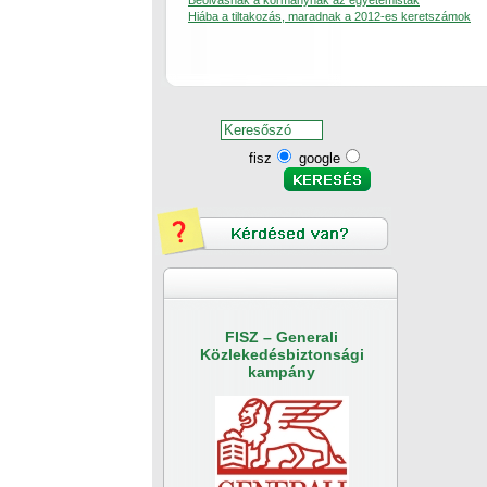
Beolvasnak a kormánynak az egyetemisták
Hiába a tiltakozás, maradnak a 2012-es keretszámok
fisz
google
FISZ – Generali
Közlekedésbiztonsági
kampány