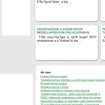
k?lts?gvet?sben, a baj ...
VISSZÁSSÁGOK A KÖZOKTATÁSI
P
MEGÁLLAPODÁSOK PÁLYÁZATAIBAN
T
T?bb vissz?ss?got is tal?lt Szab? M?t?
ombudsman a k?zoktat?si me ...
S
..
Hír címe
Fizetés helyett nyugdíj?
Továbbképzések indulnak az erkölcstant oktató pedag
Nyugdíj helyett munka?
Sztrájkra készül a PDSZ
Hoffmann kerülte az oktatási jogok biztosát
Tanfelügyeleti rendszer: 1000 szakértõt képeznek ki
PDSZ: többnapos pedagógussztrájk jöhet februárban
Nincsenek tisztában az igazgatók saját hatáskörükkel
20 százalékosnál nagyobb béremelés a tanároknak