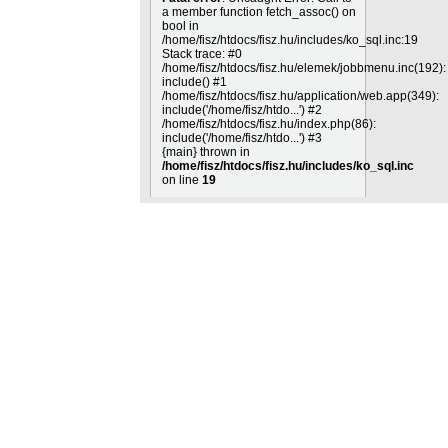
a member function fetch_assoc() on
bool in
/home/fisz/htdocs/fisz.hu/includes/ko_sql.inc:19
Stack trace: #0
/home/fisz/htdocs/fisz.hu/elemek/jobbmenu.inc(192):
include() #1
/home/fisz/htdocs/fisz.hu/application/web.app(349):
include('/home/fisz/htdo...') #2
/home/fisz/htdocs/fisz.hu/index.php(86):
include('/home/fisz/htdo...') #3
{main} thrown in
/home/fisz/htdocs/fisz.hu/includes/ko_sql.inc
on line
19