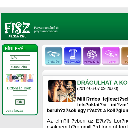
Pályaorientáció és
pályatanácsadás
DRÁGULHAT A KO
(2012-06-07 09:29:00)
Biztonsági kód:
Milli?rdos fejleszt?s
fels?oktat?si int?z
beruh?z?sok egy r?sz?t a koll?gium
Leiratkozás
Az elm?lt ?vben az E?tv?s Lor?
csaknem h?rommilli?rd forintot ford