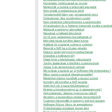
Közoktatás: kettészakadt az ország
Megkezdik a munkát a tankerületi igazgatók
Nem emelik a pedagógusok bérét
Tornaterembõl hiány van, tornatanárból nincs
Ombudsman: tilos osztálypénzt szedni
Nem mindenhol zökkenõmentes a tanévkezdés
A Facebookon és a Twitteren képeznék tovább a tanáro
Módosult a tankönyv-akkreditáció
Maradnak a hallgatói létszámok
10-15 ezer pedagógust bocsáthatnak el
Még több iskola kerülhet állami kézbe
A diákok és a tanárok száma is csökken
Bekerült a NAT-ba a tízujjas gépelés
Hatezer tanárt kényszernyugdíjazhatnak
Drágulhat a kollégiumi díj?
Újabb hírek a felsõoktatás változásairól
Jövõre átalakulnak a felsõfokú szakképzések
Június 3-án demonstráció várható
Mit szólnak a tanárok az új Hoffmann-féle érettségihez?
Mikor startol a tanárok életpályamodellje?
Mindenhol máskor kezdõdik a tavaszi szünet
Kormány elé kerülhet a NAT-javaslat
Sötét jövõ vár a hazai felsõoktatásra?
Mi lehet a következménye az új alaptantervnek?
Helyzetjelentés: diploma nyelvvizsga nélkül?
Akcióterv a lovaskultúra-oktatás bevezetésérõl
Csaknem hárommillió új tankönyv kell jövõ januárig
Hoffmann Rózsa: Nincs ok aggodalomra
Új felsõoktatási testületek jönnek létre