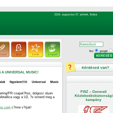
2026. augusztus 07. péntek, Ibolya
fisz
google
A UNIVERSAL MUSIC!
talok figyelem!!!A Universal Music
FISZ – Generali
eting/PR csapat?hoz, dolgozz olyan
Közlekedésbiztonsági
etallica vagy a U2, ?s ismerd meg a
kampány
sic.com
c?mre v?rjuk!