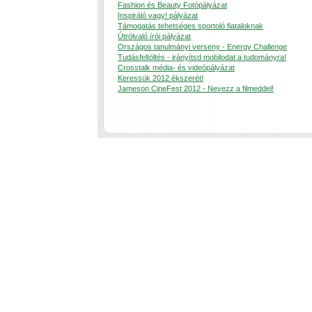
Fashion és Beauty Fotópályázat
Inspiráló vagy! pályázat
Támogatás tehetséges sportoló fiataloknak
Útrólvaló írói pályázat
Országos tanulmányi verseny - Energy Challenge
Tudásfeltöltés - irányítsd mobilodat a tudományra!
Crosstalk média- és videópályázat
Keressük 2012 ékszerét!
Jameson CineFest 2012 - Nevezz a filmeddel!