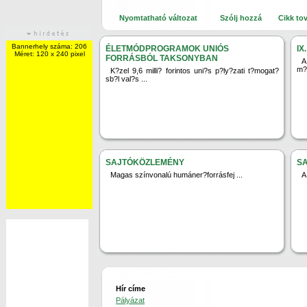
Nyomtatható változat
Szólj hozzá
Cikk to
Bannerhely száma: 206
ÉLETMÓDPROGRAMOK UNIÓS
IX
Méret: 120 x 240 pixel
FORRÁSBÓL TAKSONYBAN
A
m?r
K?zel 9,6 milli? forintos uni?s p?ly?zati t?mogat?
sb?l val?s ...
SAJTÓKÖZLEMÉNY
S
Magas színvonalú humáner?forrásfej ...
A
Hír címe
Pályázat