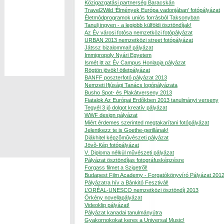
Közigazgatási partnerség Baracskán
Travel2Wild ‘Élmények Európa vadonjában’ fotópályázat
Életmódprogramok uniós forrásból Taksonyban
Tanulj ingyen - a legjobb külföldi ösztöndíjak!
Az Év városi fotósa nemzetközi fotópályázat
URBAN 2013 nemzetközi street fotópályázat
Játssz bizalommal! pályázat
Immigropoly Nyári Egyetem
Ismét itt az Év Campus Honlapja pályázat
Rögtön jövök! ötletpályázat
BANFF poszterfotó pályázat 2013
Nemzeti Ifjúsági Tanács logópályázata
Busho Spot- és Plakátverseny 2013
Fiatalok Az Európai Erdõkben 2013 tanulmányi verseny
Tegyél 3 jó dolgot kreatív pályázat
WWF design pályázat
Miért érdemes szerinted megtakarítani fotópályázat
Jelentkezz te is Goethe-gerillának!
Diákhitel képzõmûvészeti pályázat
Jövõ-Kép fotópályázat
V. Diploma nélkül mûvészeti pályázat
Pályázat ösztöndíjas fotográfusképzésre
Forgass filmet a Szigetrõl!
Budapest Film Academy - Forgatókönyvíró Pályázat 201
Pályázatra hív a Bánkitó Fesztivál!
L’ORÉAL-UNESCO nemzetközi ösztöndíj 2013
Örkény novellapályázat
Videoklip pályázat!
Pályázat kanadai tanulmányútra
Gyakornokokat keres a Universal Music!