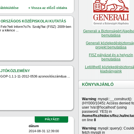
vábbküldése
« Vissza az előző oldalra
. ORSZÁGOS KÖZÉPISKOLAI KUTATÁS
 Felv?teli Inform?ci?s Szolg?lat (FISZ) 2009-ben
 a kilence ...
Generali a Biztonságért Alapítv
bemutatása
Generali közlekedésbiztonsá
projekt bemutatása
FISZ pályázat és a helyszín
bemutatása
Letölthetõ közlekedésbiztonsá
AJTÓKÖZLEMÉNY
kiadványaink
 GOP-1.1.1-11-2012-0536 azonosítószám&ua ...
KÖNYVAJÁNLÓ
Warning
: mysqli::__construct():
(HY000/1045): Access denied fo
user 'n/a'@'localhost' (using
password: YES) in
/home/fisz/htdocs/fisz.hu/inclu
PÁLYÁZZ!
on line
8
dátum
Warning
: mysqli::query(): Couldn
2014-08-31 12:39:00
fetch mysqli in