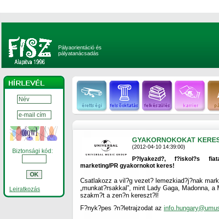
Pályaorientáció és
pályatanácsadás
GYAKORNOKOKAT KERES 
(2012-04-10 14:39:00)
Biztonsági kód:
P?lyakezd?, f?iskol?s fia
marketing/PR gyakornokot keres!
Csatlakozz a vil?g vezet? lemezkiad?j?nak mark
„munkat?rsakkal”, mint Lady Gaga, Madonna, a M
Leiratkozás
szakm?t a zen?n kereszt?l!
F?nyk?pes ?n?letrajzodat az
info.hungary@umu