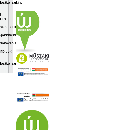
des/ko_sql.inc
l to
) on
es/ko_sql.inc:19
k/jobbmenu.inc(192):
ation/web.app(349):
php(86):
des/ko_sql.inc