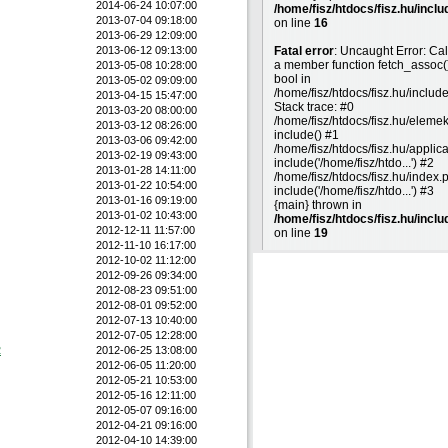
2014-06-24 10:07:00
/home/fisz/htdocs/fisz.hu/inclu
2013-07-04 09:18:00
on line
16
2013-06-29 12:09:00
2013-06-12 09:13:00
Fatal error
: Uncaught Error: Cal
a member function fetch_assoc(
2013-05-08 10:28:00
bool in
2013-05-02 09:09:00
/home/fisz/htdocs/fisz.hu/includ
2013-04-15 15:47:00
Stack trace: #0
2013-03-20 08:00:00
/home/fisz/htdocs/fisz.hu/eleme
2013-03-12 08:26:00
include() #1
2013-03-06 09:42:00
/home/fisz/htdocs/fisz.hu/applic
2013-02-19 09:43:00
include('/home/fisz/htdo...') #2
2013-01-28 14:11:00
/home/fisz/htdocs/fisz.hu/index.
2013-01-22 10:54:00
include('/home/fisz/htdo...') #3
2013-01-16 09:19:00
{main} thrown in
2013-01-02 10:43:00
/home/fisz/htdocs/fisz.hu/inclu
2012-12-11 11:57:00
on line
19
2012-11-10 16:17:00
2012-10-02 11:12:00
2012-09-26 09:34:00
2012-08-23 09:51:00
2012-08-01 09:52:00
2012-07-13 10:40:00
2012-07-05 12:28:00
2
2012-06-25 13:08:00
2012-06-05 11:20:00
2012-05-21 10:53:00
2012-05-16 12:11:00
2012-05-07 09:16:00
2012-04-21 09:16:00
2012-04-10 14:39:00