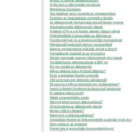
Mi lesz a magyar pilótaképzéssel?
A Harvard a világ legjobb egyeteme
Megújult az Europass
Sok fiatalnak nincs munkája és megtakarítása
Ezekben az ágazatokban a legjobb a fizetés
Az álláskeresõk egyharmada beszél idegen nyelvet
A leghatásosabb álláskeresõs ötletek
A diákok 67%-a a jó fizetés alapján választ pályát
Felértékelõdött a tapasztalat az álláspiacon
Fizetési igények és a legnépszerûbb munkahelyek
Pályakezdõ jogászból sikeres munkanélküli
Magyar egyetemekkel mûködik együtt a Bosch
Fejvadászok csapnak le az orvosokra
Minden harmadik magyar túlképzettnek érzi magát
Továbbképzés diplomásoknak a BKF-en
Ezt ne csináld az állásinterjún
Milyen diploma kell a jól fizetõ álláshoz?
Ezek a legjobban fizetett szakmák
240 ezret kap egy diplomás pályakezdõ
Mi vonzza a HR-es tekintetét egy önéletrajzban?
Interjú a Rektori Konferencia leköszönõ elnökével
Ki vállalhat diákmunkát?
Hibák a karrierépítés során
Mennyit lehet keresni diákmunkával?
Új technológia az állásbörzék piacán
Munka nélkül a fiatalok?
Mennyit ér a bölcsészdiploma?
A legjobban fizetett és legkeresettebb szakmák nyolc év
Nem sokat ér az érettségi
Figyelj oda a nonverbális kommunikációra is!