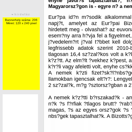
enyhe javul?s tapasztalhat?, 
Magyarorsz?gon is - egyre n? a ne
Eur?pa id?n m?sodik alkalommal 
Bannerhely száma: 206
napj?t, amelyet az Eur?pai Biz
Méret: 120 x 240 pixel
hirdetett meg - olvashat? az euvona
esem?ny arra h?vja fel a figyelmet
j?vedelem?rt j?val t?bbet kell dol
legfrissebb adatok szerint 201
tlagosan 16,4 sz?zal?kos volt a k?
k?z?tt. Az elm?lt ?vekhez k?pest, 
k?r?li vagy afeletti volt, enyhe cs?
A nemek k?zti fizet?sk?l?nbs?
llamokban igencsak elt?r?: Lengyel
2 sz?zal?k, m?g ?sztorsz?gban a 2
A nemek k?z?tti b?rszakad?k - a
n?k ?s f?rfiak ?tlagos brutt? ?rab
magas, ?s az egyes orsz?gok ?s ?
nbs?gek tapasztalhat?k. A Bizotts?g