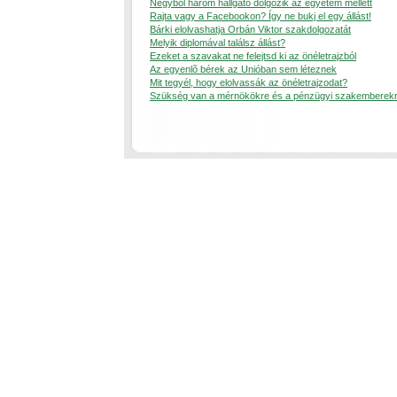
Négybõl három hallgató dolgozik az egyetem mellett
Rajta vagy a Facebookon? Így ne bukj el egy állást!
Bárki elolvashatja Orbán Viktor szakdolgozatát
Melyik diplomával találsz állást?
Ezeket a szavakat ne felejtsd ki az önéletrajzból
Az egyenlõ bérek az Unióban sem léteznek
Mit tegyél, hogy elolvassák az önéletrajzodat?
Szükség van a mérnökökre és a pénzügyi szakemberek