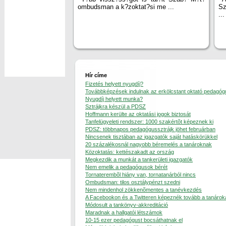
ombudsman a k?zoktat?si me ...
Sz
...
Hír címe
Fizetés helyett nyugdíj?
Továbbképzések indulnak az erkölcstant oktató pedagó
Nyugdíj helyett munka?
Sztrájkra készül a PDSZ
Hoffmann kerülte az oktatási jogok biztosát
Tanfelügyeleti rendszer: 1000 szakértõt képeznek ki
PDSZ: többnapos pedagógussztrájk jöhet februárban
Nincsenek tisztában az igazgatók saját hatáskörükkel
20 százalékosnál nagyobb béremelés a tanároknak
Közoktatás: kettészakadt az ország
Megkezdik a munkát a tankerületi igazgatók
Nem emelik a pedagógusok bérét
Tornaterembõl hiány van, tornatanárból nincs
Ombudsman: tilos osztálypénzt szedni
Nem mindenhol zökkenõmentes a tanévkezdés
A Facebookon és a Twitteren képeznék tovább a tanárok
Módosult a tankönyv-akkreditáció
Maradnak a hallgatói létszámok
10-15 ezer pedagógust bocsáthatnak el