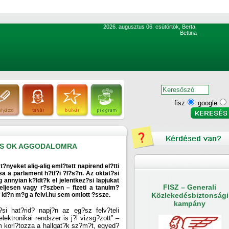
2026. augusztus 06. csütörtök, Berta,
Bettina
fisz
google
CS OK AGGODALOMRA
 t?nyeket alig-alig eml?tett napirend el?tti
a a parlament h?tf?i ?l?s?n. Az oktat?si
g annyian k?ldt?k el jelentkez?si lapjukat
FISZ – Generali
eljesen vagy r?szben – fizeti a tanulm?
id?n m?g a felvi.hu sem omlott ?ssze.
Közlekedésbiztonsági
kampány
si hat?rid? napj?n az eg?sz felv?teli
lektronikai rendszer is j?l vizsg?zott” –
m korl?tozza a hallgat?k sz?m?t, egyed?