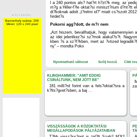
l a 240 pontos als? hat?rt h?zt?k meg, az pedig
m?g a Hiller-f?le oktat?si miniszt?rium d?nt?tt 
di?koknak adott „t?relmi id?” miatt cs?szott 2012
hirdet?s
Bannerhely száma: 206
Pokorni agg?dott, de m?r nem
Méret: 120 x 240 pixel
„Azt hiszem, bevallhatjuk, hogy valamennyien 
az idei jelentkez?si sz?mok alakul?s?t. Nagyon
kben ?s a sz?l?kben, mert az ?vtized legradik?l
ny” – mondta Poko
Nyomtatható változat
Szólj hozzá
Cikk to
KLINGHAMMER: "AMIT EDDIG
P
CSINÁLTUNK, NEM JÖTT BE"
M
181 milli?rd forint van a fels?oktat?sra a
za
k?lts?gvet?sben, a baj ...
VISSZÁSSÁGOK A KÖZOKTATÁSI
PD
MEGÁLLAPODÁSOK PÁLYÁZATAIBAN
T
T?bb vissz?ss?got is tal?lt Szab? M?t?