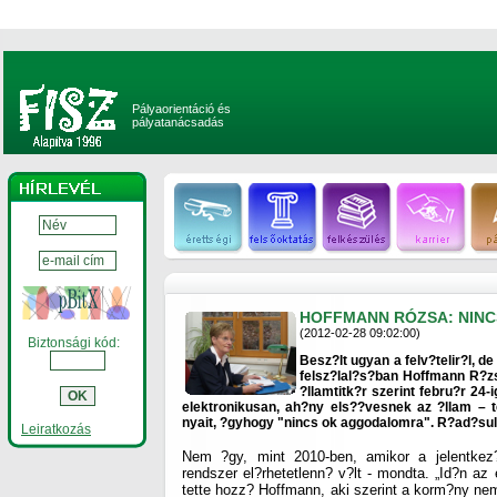
Pályaorientáció és
pályatanácsadás
HOFFMANN RÓZSA: NIN
(2012-02-28 09:02:00)
Biztonsági kód:
Besz?lt ugyan a felv?telir?l, de
felsz?lal?s?ban Hoffmann R?zs
?llamtitk?r szerint febru?r 24-i
elektronikusan, ah?ny els??vesnek az ?llam – t
nyait, ?gyhogy "nincs ok aggodalomra". R?ad?sul 
Leiratkozás
Nem ?gy, mint 2010-ben, amikor a jelentkez?
rendszer el?rhetetlenn? v?lt - mondta. „Id?n az e
tette hozz? Hoffmann, aki szerint a korm?ny ne