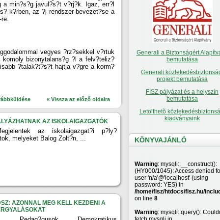
 a min?s?g javul?s?t v?rj?k. Igaz, err?l
els? k?rben, az ?j rendszer bevezet?se a
-re.
aggodalommal vegyes ?rz?sekkel v?rtuk
Generali a Biztonságért Alapítv
 komoly bizonytalans?g ?l a felv?teliz?
bemutatása
isabb ?talak?t?s?t hajtja v?gre a korm?
Generali közlekedésbiztonsá
projekt bemutatása
FISZ pályázat és a helyszín
bemutatása
vábbküldése
« Vissza az előző oldalra
Letölthetõ közlekedésbiztonsá
kiadványaink
ÁLYÁZHATNAK AZ ISKOLAIGAZGATÓK
egjelentek az iskolaigazgat?i p?ly?
tok, melyeket Balog Zolt?n, ...
KÖNYVAJÁNLÓ
Warning
: mysqli::__construct():
(HY000/1045): Access denied fo
user 'n/a'@'localhost' (using
password: YES) in
/home/fisz/htdocs/fisz.hu/inclu
on line
8
SZ: AZONNAL MEG KELL KEZDENI A
ÁRGYALÁSOKAT
Warning
: mysqli::query(): Couldn
A Pedag?gusok Demokratikus
fetch mysqli in