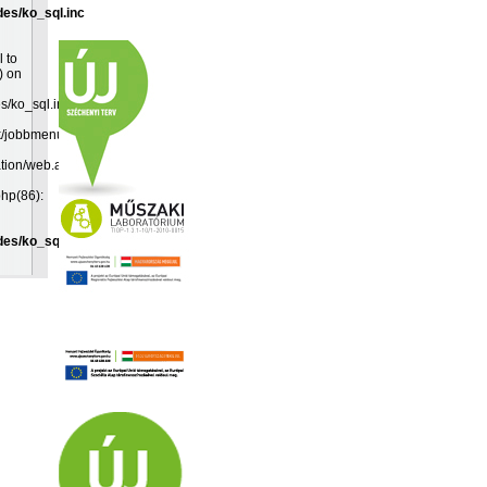
des/ko_sql.inc
l to
) on
es/ko_sql.inc:19
k/jobbmenu.inc(192):
ation/web.app(349):
php(86):
des/ko_sql.inc