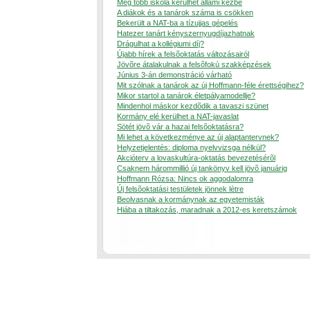
Még több iskola kerülhet állami kézbe
A diákok és a tanárok száma is csökken
Bekerült a NAT-ba a tízujjas gépelés
Hatezer tanárt kényszernyugdíjazhatnak
Drágulhat a kollégiumi díj?
Újabb hírek a felsõoktatás változásairól
Jövõre átalakulnak a felsõfokú szakképzések
Június 3-án demonstráció várható
Mit szólnak a tanárok az új Hoffmann-féle érettségihez?
Mikor startol a tanárok életpályamodellje?
Mindenhol máskor kezdõdik a tavaszi szünet
Kormány elé kerülhet a NAT-javaslat
Sötét jövõ vár a hazai felsõoktatásra?
Mi lehet a következménye az új alaptantervnek?
Helyzetjelentés: diploma nyelvvizsga nélkül?
Akcióterv a lovaskultúra-oktatás bevezetésérõl
Csaknem hárommillió új tankönyv kell jövõ januárig
Hoffmann Rózsa: Nincs ok aggodalomra
Új felsõoktatási testületek jönnek létre
Beolvasnak a kormánynak az egyetemisták
Hiába a tiltakozás, maradnak a 2012-es keretszámok