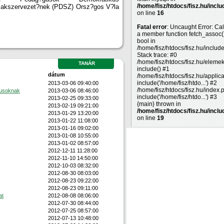
/home/fisz/htdocs/fisz.hu/inclu
akszervezet?nek (PDSZ) Orsz?gos V?la
on line
16
Fatal error
: Uncaught Error: Cal
a member function fetch_assoc(
bool in
/home/fisz/htdocs/fisz.hu/includ
Stack trace: #0
/home/fisz/htdocs/fisz.hu/eleme
TANÁR
include() #1
dátum
/home/fisz/htdocs/fisz.hu/applic
include('/home/fisz/htdo...') #2
2013-03-06 09:40:00
/home/fisz/htdocs/fisz.hu/index.
gusoknak
2013-03-06 08:46:00
include('/home/fisz/htdo...') #3
2013-02-25 09:33:00
{main} thrown in
2013-02-19 09:21:00
/home/fisz/htdocs/fisz.hu/inclu
2013-01-29 13:20:00
on line
19
2013-01-22 11:08:00
2013-01-16 09:02:00
2013-01-08 10:55:00
2013-01-02 08:57:00
2012-12-11 11:28:00
2012-11-10 14:50:00
2012-10-03 08:32:00
2012-08-30 08:03:00
2012-08-23 09:22:00
2012-08-23 09:11:00
at
2012-08-08 08:06:00
2012-07-30 08:44:00
2012-07-25 08:57:00
2012-07-13 10:48:00