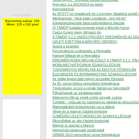
Ilyen lesz a a 2013/2014-es tanév
Könyvtárkörút
Az EFOTT-on mutatkozik be a kormány fiatalokat segítõ 
Klinghammer: "Amit eddig csináltunk, nem jött be"
Bannerhely száma: 206
A legtehetségesebb fiatal tudósjelölteket díjazták
Méret: 120 x 240 pixel
Új TÁMOP kutatási program indult a Mérnöki Karon
CeeLo Green megy, Afrojack jön
A TÁMOP 4.2.1 UNIÓS PROJEKT EREDMÉNYEI AZ E
ÜZLETI ESETTANULMÁNYÍRÓ VERSENY
Sound a strandon
Fesztiválrezsi-csökkentés a Hegyalján
Hangolj Volbeat-tel a Hegyaljára
EREDMÉNYESEN MEGVALÓSULT A TÁMOP 4.2.1. PÁL
MOBILMECHATRONIKAI SZAKKOLLÉGIUM
TUDOMÁNYOS MÛHELYEK AZ EDUTUS FÕISKOLÁN
ÉLELMISZER ÉS BORMARKETING SZAKKOLLÉGIUM
Az eddigi legdurvább helyen tesztelték Einsteint
Az Év városi fotósa nemzetközi fotópályázat
Töriérettségi: esszé a romák hátrányos helyzetérõl
Pályázhatnak az iskolaigazgatók
Kétezerrel nõtt az emelt szintû vizsgák száma
TiJöttök! - mûszaki és tudományos életpályát népszerûs
Matematikából érettségiznek ma a diákok
Véget ért a magyar írásbeli érettségi
ÚJMÉDIÁS ÜZLETI MODELLEK SZAKKOLLÉGIUM
Elkezdõdtek az idei írásbeli érettségik
Magyar is utazhat a Marsra
Helyesírási tanácsadó portál indult
URBAN 2013 nemzetközi street fotópályázat