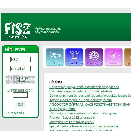
Pályaorientáció és
pályatanácsadás
Hír címe
Helyzetkép: pályakezdõ bölcsészek és jogászok
Biztonsági kód:
Változtak a magyar állami ösztöndíj feltételei
Dokumentumpótlás, sorrend- és adatmódosítás legkésõbb 
Tippek állásinterjúra a Hegy' Karriergyárban
A SCOOTER ZÁRTA AZ IGAZI FESZTIVÁLT TOKAJBAN
Emigrálj egy hétre!
Leiratkozás
Életmódprogramok uniós forrásból Taksonyban
Premier: Sziget 2012 aftermovie
Mennyit lehet keresni diákként?
Így változnak a felvételi pontszámítási szabályai
Tanulj ingyen - a legjobb külföldi ösztöndíjak!