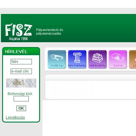
Pályaorientáció és
pályatanácsadás
Biztonsági kód:
Leiratkozás